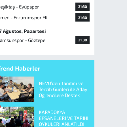
eşiktaş - Eyüpspor
21:30
med - Erzurumspor FK
21:30
7 Ağustos, Pazartesi
amsunspor - Göztepe
21:30
Trend Haberler
NEVÜ’den Tanıtım ve
Tercih Günleri ile Aday
Öğrencilere Destek
KAPADOKYA
EFSANELERİ VE TARİHİ
ÖYKÜLERİ ANLATILDI