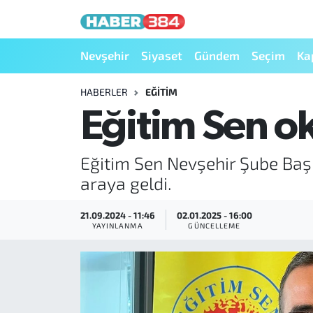
Nöbetçi Eczaneler
Nevşehir
Siyaset
Gündem
Seçim
Ka
Hava Durumu
HABERLER
EĞITIM
Eğitim Sen ok
Trafik Durumu
Eğitim Sen Nevşehir Şube Başk
Süper Lig Puan Durumu ve Fikstür
araya geldi.
Tüm Manşetler
21.09.2024 - 11:46
02.01.2025 - 16:00
YAYINLANMA
GÜNCELLEME
Son Dakika Haberleri
Haber Arşivi