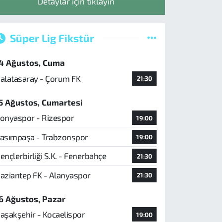
Detaylar için tıklayın
Süper Lig Fikstür
4 Ağustos, Cuma
alatasaray - Çorum FK
21:30
5 Ağustos, Cumartesi
onyaspor - Rizespor
19:00
asımpaşa - Trabzonspor
19:00
ençlerbirliği S.K. - Fenerbahçe
21:30
aziantep FK - Alanyaspor
21:30
6 Ağustos, Pazar
aşakşehir - Kocaelispor
19:00