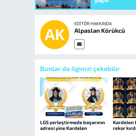
EDITÖR HAKKINDA
Alpaslan Körükcü
Bunlar da ilginizi çekebilir
LGS yerleştirmede başarının
Kardelen K
adresi yine Kardelen
rekor kırd