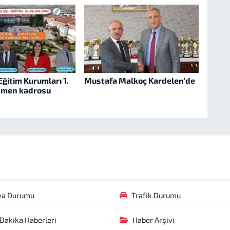
ğitim Kurumları 1.
Mustafa Malkoç Kardelen’de
etmen kadrosu
va Durumu
Trafik Durumu
Dakika Haberleri
Haber Arşivi