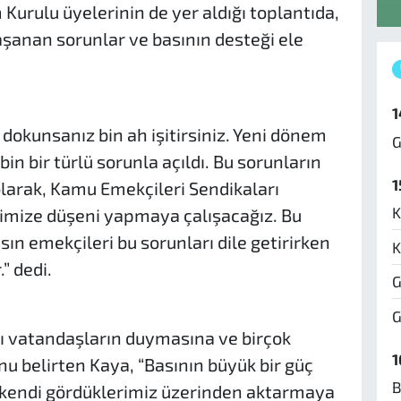
Kurulu üyelerinin de yer aldığı toplantıda,
anan sorunlar ve basının desteği ele
1
dokunsanız bin ah işitirsiniz. Yeni dönem
G
in bir türlü sorunla açıldı. Bu sorunların
1
olarak, Kamu Emekçileri Sendikaları
K
imize düşeni yapmaya çalışacağız. Bu
ın emekçileri bu sorunları dile getirirken
K
” dedi.
G
G
ı vatandaşların duymasına ve birçok
1
u belirten Kaya, “Basının büyük bir güç
B
ı kendi gördüklerimiz üzerinden aktarmaya