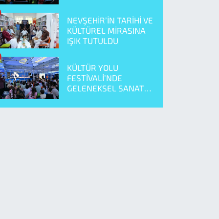
NEVŞEHİR’İN TARİHİ VE
KÜLTÜREL MİRASINA
IŞIK TUTULDU
KÜLTÜR YOLU
FESTİVALİ’NDE
GELENEKSEL SANAT
ÖNE ÇIKTI