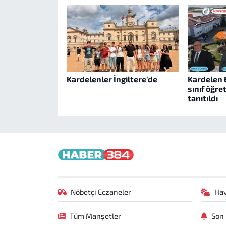
Kardelenler İngiltere’de
Kardelen E
sınıf öğr
tanıtıldı
Nöbetçi Eczaneler
Ha
Tüm Manşetler
Son 