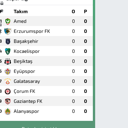
#
Takım
O
P
Amed
0
0
1
Erzurumspor FK
0
0
2
Başakşehir
0
0
3
Kocaelispor
0
0
4
Beşiktaş
0
0
5
Eyüpspor
0
0
6
Galatasaray
0
0
7
Çorum FK
0
0
8
Gaziantep FK
0
0
9
Alanyaspor
0
0
0