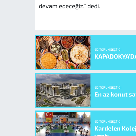
devam edeceğiz.” dedi.
EDITÖRÜN SEÇTIĞI
KAPADOKYA’D
EDITÖRÜN SEÇTIĞI
En az konut sat
EDITÖRÜN SEÇTIĞI
Kardelen Kolej
yaptı