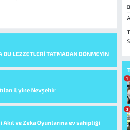
B
A
1
S
A BU LEZZETLERİ TATMADAN DÖNMEYİN
1
ılan il yine Nevşehir
2
i Akıl ve Zeka Oyunlarına ev sahipliği