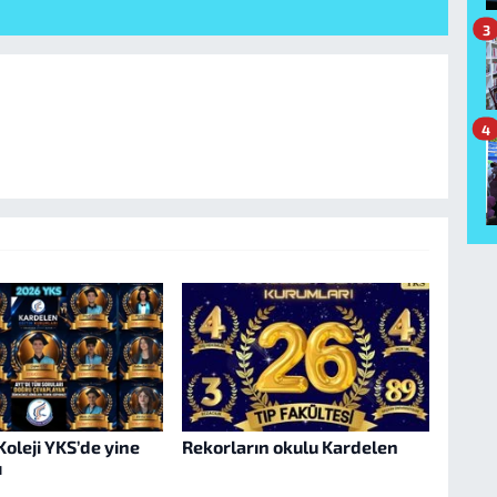
3
4
oleji YKS’de yine
Rekorların okulu Kardelen
ı