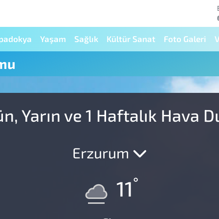
padokya
Yaşam
Sağlık
Kültür Sanat
Foto Galeri
V
umu
n, Yarın ve 1 Haftalık Hava 
Erzurum
°
11