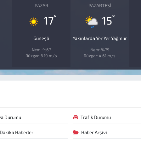
PAZAR
PAZARTESI
°
°
17
15
Güneşli
Yakınlarda Yer Yer Yağmur
Nem: %67
Nem: %75
Rüzgar: 6.19 m/s
Rüzgar: 4.61 m/s
va Durumu
Trafik Durumu
Dakika Haberleri
Haber Arşivi