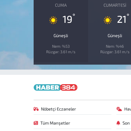
CUMA
CUMARTESI
°
°
19
21
Güneşli
Güneşli
Nem: %53
Nem: %46
Rüzgar: 3.61 m/s
Rüzgar: 3.61 m/s
Nöbetçi Eczaneler
Ha
Tüm Manşetler
Son 