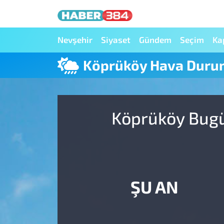
Nöbetçi Eczaneler
Nevşehir
Siyaset
Gündem
Seçim
Ka
Köprüköy Hava Dur
Hava Durumu
Trafik Durumu
Köprüköy Bugü
Süper Lig Puan Durumu ve Fikstür
Tüm Manşetler
Son Dakika Haberleri
ŞU AN
Haber Arşivi