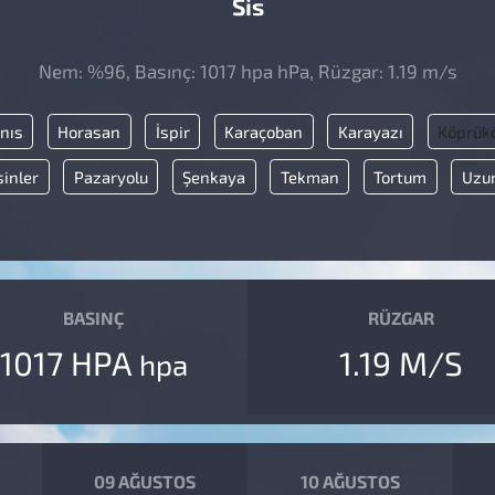
Sis
Nem: %96, Basınç: 1017 hpa hPa, Rüzgar: 1.19 m/s
nıs
Horasan
İspir
Karaçoban
Karayazı
Köprük
inler
Pazaryolu
Şenkaya
Tekman
Tortum
Uzu
BASINÇ
RÜZGAR
1017 HPA
1.19 M/S
hpa
09 AĞUSTOS
10 AĞUSTOS