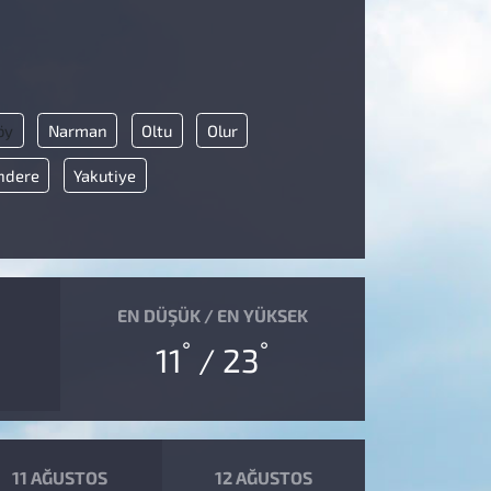
öy
Narman
Oltu
Olur
ndere
Yakutiye
EN DÜŞÜK / EN YÜKSEK
°
°
11
/ 23
11 AĞUSTOS
12 AĞUSTOS