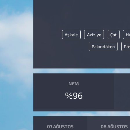
Aşkale
Aziziye
Çat
Hı
Palandöken
Pas
NEM
%96
07 AĞUSTOS
08 AĞUSTOS