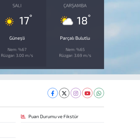
SALI
ÇARŞAMBA
°
°
17
18
Güneşli
Parçalı Bulutlu
Nem: %67
Nem: %65
Rüzgar: 3.00 m/s
Rüzgar: 3.69 m/s
Puan Durumu ve Fikstür