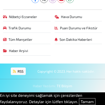
Nöbetçi Eczaneler
Hava Durumu
Trafik Durumu
Puan Durumu ve Fikstür
Tüm Manşetler
Son Dakika Haberleri
Haber Arşivi
RSS
Copyright © 2023. Her hakkı saklıdır.
Haber Yazılımı:
TE Bilişim
En iyi site deneyimi sağlamak için çerezlerden
faydalanıyoruz. Detaylar için lütfen tıklayın.
Tamam