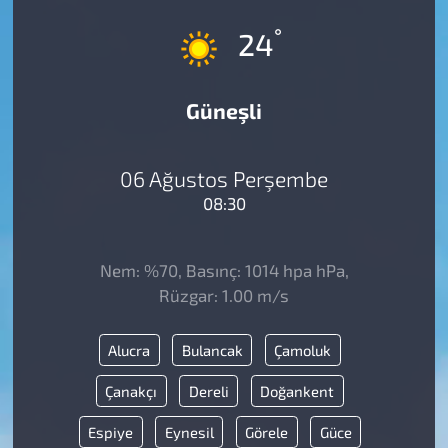
°
24
Güneşli
06 Ağustos Perşembe
08:30
Nem: %70, Basınç: 1014 hpa hPa,
Rüzgar: 1.00 m/s
Alucra
Bulancak
Çamoluk
Çanakçı
Dereli
Doğankent
Espiye
Eynesil
Görele
Güce