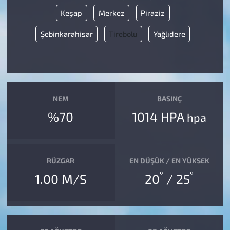
Keşap
Merkez
Piraziz
Şebinkarahisar
Tirebolu
Yağlıdere
NEM
BASINÇ
%70
1014 HPA
hpa
RÜZGAR
EN DÜŞÜK / EN YÜKSEK
°
°
1.00 M/S
20
/ 25