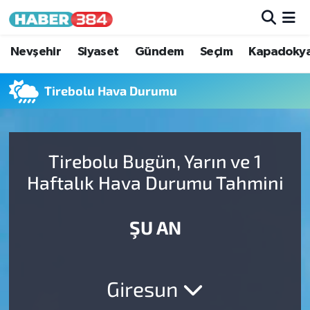
Nöbetçi Eczaneler
Nevşehir
Siyaset
Gündem
Seçim
Kapadoky
Hava Durumu
Tirebolu Hava Durumu
Trafik Durumu
Tirebolu Bugün, Yarın ve 1
Süper Lig Puan Durumu ve Fikstür
Haftalık Hava Durumu Tahmini
Tüm Manşetler
ŞU AN
Son Dakika Haberleri
Haber Arşivi
Giresun