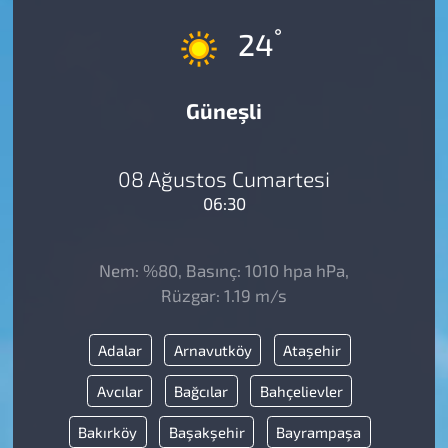
°
24
Güneşli
08 Ağustos Cumartesi
06:30
Nem: %80, Basınç: 1010 hpa hPa,
Rüzgar: 1.19 m/s
Adalar
Arnavutköy
Ataşehir
Avcılar
Bağcılar
Bahçelievler
Bakırköy
Başakşehir
Bayrampaşa