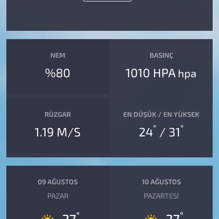
NEM
BASINÇ
%80
1010 HPA
hpa
RÜZGAR
EN DÜŞÜK / EN YÜKSEK
°
°
1.19 M/S
24
/ 31
09 AĞUSTOS
10 AĞUSTOS
PAZAR
PAZARTESI
°
°
27
27