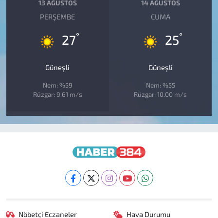
13 AĞUSTOS
14 AĞUSTOS
PERŞEMBE
CUMA
°
°
27
25
Güneşli
Güneşli
Nem: %59
Nem: %55
Rüzgar: 9.61 m/s
Rüzgar: 10.00 m/s
Nöbetçi Eczaneler
Hava Durumu