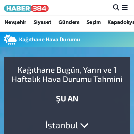
Nöbetçi Eczaneler
Nevşehir
Siyaset
Gündem
Seçim
Kapadoky
Hava Durumu
Kağıthane Hava Durumu
Trafik Durumu
Kağıthane Bugün, Yarın ve 1
Süper Lig Puan Durumu ve Fikstür
Haftalık Hava Durumu Tahmini
Tüm Manşetler
ŞU AN
Son Dakika Haberleri
Haber Arşivi
İstanbul