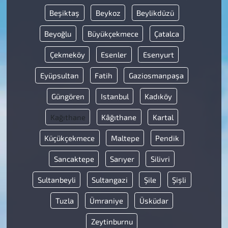
Beşiktaş
Beykoz
Beylikdüzü
Beyoğlu
Büyükçekmece
Çatalca
Çekmeköy
Esenler
Esenyurt
Eyüpsultan
Fatih
Gaziosmanpaşa
Güngören
Istanbul
Kadıköy
Kağıthane
Kâğıthane
Kartal
Küçükçekmece
Maltepe
Pendik
Sancaktepe
Sarıyer
Silivri
Sultanbeyli
Sultangazi
Şile
Şişli
Tuzla
Ümraniye
Üsküdar
Zeytinburnu