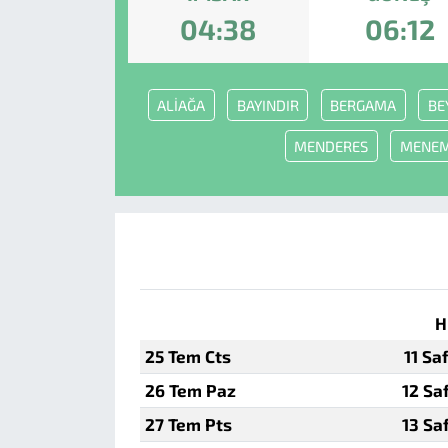
04:38
06:12
ALİAĞA
BAYINDIR
BERGAMA
BE
MENDERES
MENE
H
25 Tem Cts
11 Sa
26 Tem Paz
12 Sa
27 Tem Pts
13 Sa