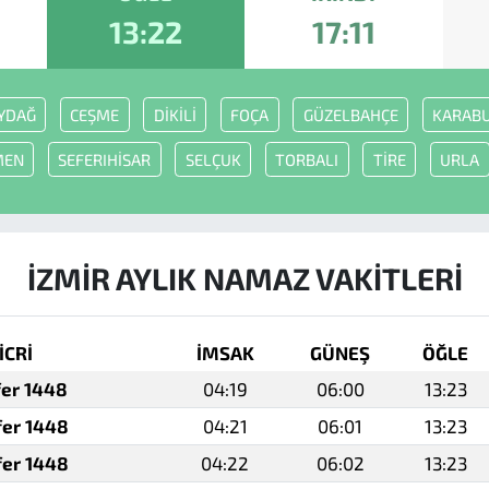
13:22
17:11
YDAĞ
CEŞME
DİKİLİ
FOÇA
GÜZELBAHÇE
KARAB
MEN
SEFERIHİSAR
SELÇUK
TORBALI
TİRE
URLA
İZMİR AYLIK NAMAZ VAKITLERI
İCRİ
İMSAK
GÜNEŞ
ÖĞLE
fer 1448
04:19
06:00
13:23
fer 1448
04:21
06:01
13:23
fer 1448
04:22
06:02
13:23