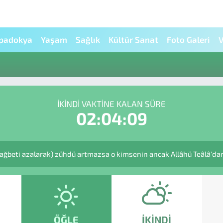
padokya
Yaşam
Sağlık
Kültür Sanat
Foto Galeri
V
İKINDI VAKTINE KALAN SÜRE
02:04:09
rağbeti azalarak) zühdü artmazsa o kimsenin ancak Allâhü Teâlâ'dan u
ÖĞLE
İKINDI