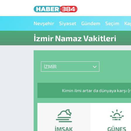
Nöbetçi Eczaneler
Nevşehir
Siyaset
Gündem
Seçim
Ka
İzmir Namaz Vakitleri
Hava Durumu
Trafik Durumu
İZMİR
Süper Lig Puan Durumu ve Fikstür
Tüm Manşetler
Kimin ilmi artar da dünyaya karşı (
Son Dakika Haberleri
Haber Arşivi
İMSAK
GÜNEŞ