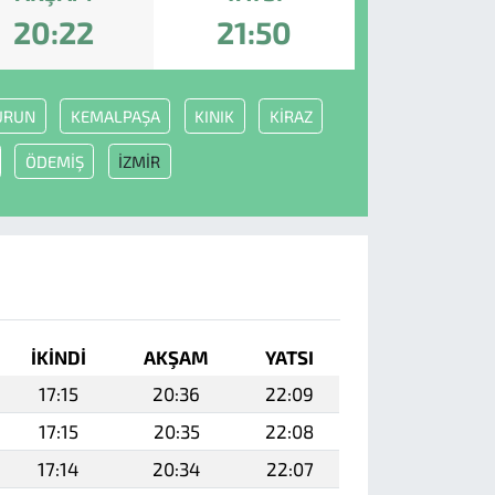
20:22
21:50
URUN
KEMALPAŞA
KINIK
KİRAZ
ÖDEMİŞ
İZMİR
İKINDI
AKŞAM
YATSI
17:15
20:36
22:09
17:15
20:35
22:08
17:14
20:34
22:07