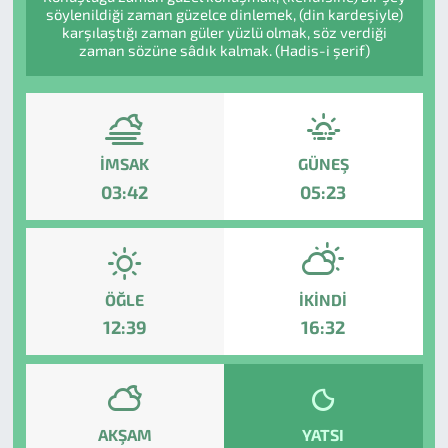
söylenildiği zaman güzelce dinlemek, (din kardeşiyle)
karşılaştığı zaman güler yüzlü olmak, söz verdiği
zaman sözüne sâdık kalmak. (Hadis-i şerif)
İMSAK
GÜNEŞ
03:42
05:23
ÖĞLE
İKINDI
12:39
16:32
AKŞAM
YATSI