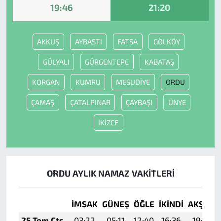
19:46
21:20
AKKUŞ
AYBASTI
FATSA
GÖLKÖY
GÜLYALI
GÜRGENTEPE
KABATAŞ
KORGAN
KUMRU
MESUDİYE
ORDU
ÇAMAŞ
ÇATALPINAR
ÇAYBAŞI
ÜNYE
İKİZCE
ORDU AYLIK NAMAZ VAKITLERI
İMSAK
GÜNEŞ
ÖĞLE
İKINDI
AKŞAM
25 Tem Cts
03:22
05:11
12:40
16:36
19:59