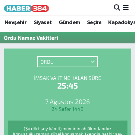
Nöbetçi Eczaneler
Nevşehir
Siyaset
Gündem
Seçim
Kapadoky
Ordu Namaz Vakitleri
Hava Durumu
Trafik Durumu
ORDU
Süper Lig Puan Durumu ve Fikstür
İMSAK VAKTINE KALAN SÜRE
25:45
Tüm Manşetler
Son Dakika Haberleri
7 Ağustos 2026
24 Safer 1448
Haber Arşivi
(Şu dört şey kâmil) müminin ahlâkındandır:
Konuştuğu zaman güzel konuşmak, (kendisine) bir şey