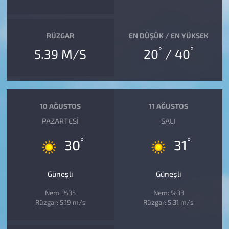
RÜZGAR
EN DÜŞÜK / EN YÜKSEK
°
°
5.39 M/S
20
/ 40
10 AĞUSTOS
11 AĞUSTOS
PAZARTESI
SALI
°
°
30
31
Güneşli
Güneşli
Nem: %35
Nem: %33
Rüzgar: 5.19 m/s
Rüzgar: 5.31 m/s