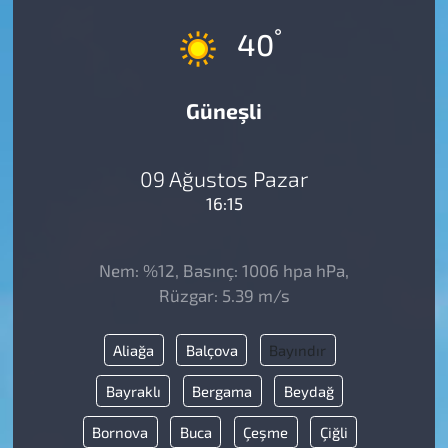
°
40
Güneşli
09 Ağustos Pazar
16:15
Nem: %12, Basınç: 1006 hpa hPa,
Rüzgar: 5.39 m/s
Aliağa
Balçova
Bayındır
Bayraklı
Bergama
Beydağ
Bornova
Buca
Çeşme
Çiğli