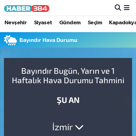
Nöbetçi Eczaneler
Nevşehir
Siyaset
Gündem
Seçim
Kapadoky
Hava Durumu
Bayındır Hava Durumu
Trafik Durumu
Bayındır Bugün, Yarın ve 1
Süper Lig Puan Durumu ve Fikstür
Haftalık Hava Durumu Tahmini
Tüm Manşetler
ŞU AN
Son Dakika Haberleri
Haber Arşivi
İzmir