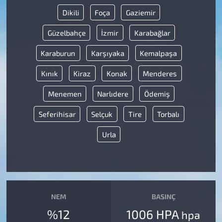
Dikili
Foça
Gaziemir
Güzelbahçe
İzmir
Karabağlar
Karaburun
Karşıyaka
Kemalpaşa
Kınık
Kiraz
Konak
Menderes
Menemen
Narlıdere
Ödemiş
Seferihisar
Selçuk
Tire
Torbalı
Urla
NEM
BASINÇ
%12
1006 HPA
hpa