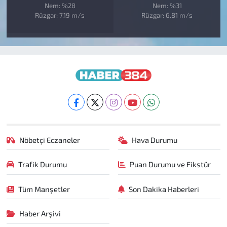
Nem: %28
Nem: %31
Rüzgar: 7.19 m/s
Rüzgar: 6.81 m/s
Nöbetçi Eczaneler
Hava Durumu
Trafik Durumu
Puan Durumu ve Fikstür
Tüm Manşetler
Son Dakika Haberleri
Haber Arşivi