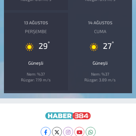
13 AĞUSTOS
14 AĞUSTOS
PERŞEMBE
CUMA
°
°
29
27
Güneşli
Güneşli
Nem: %37
Nem: %37
Rüzgar: 7.19 m/s
Rüzgar: 3.89 m/s