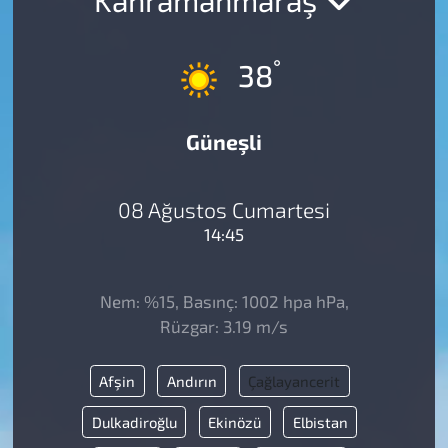
°
38
Güneşli
08 Ağustos Cumartesi
14:45
Nem: %15, Basınç: 1002 hpa hPa,
Rüzgar: 3.19 m/s
Afşin
Andırın
Çağlayancerit
Dulkadiroğlu
Ekinözü
Elbistan