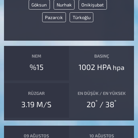
Göksun
Nurhak
Onikişubat
Pazarcık
Türkoğlu
NEM
BASINÇ
%15
1002 HPA
hpa
RÜZGAR
EN DÜŞÜK / EN YÜKSEK
°
°
3.19 M/S
20
/ 38
09 AĞUSTOS
10 AĞUSTOS