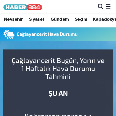
Nöbetçi Eczaneler
Nevşehir
Siyaset
Gündem
Seçim
Kapadoky
Hava Durumu
Çağlayancerit Hava Durumu
Trafik Durumu
Çağlayancerit Bugün, Yarın ve
Süper Lig Puan Durumu ve Fikstür
1 Haftalık Hava Durumu
Tüm Manşetler
Tahmini
Son Dakika Haberleri
ŞU AN
Haber Arşivi
Kahramanmaraş