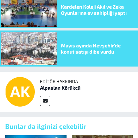
Kardelen Koleji Akıl ve Zeka
Oyunlarına ev sahipliği yaptı
Mayıs ayında Nevşehir’de
konut satışı dibe vurdu
EDITÖR HAKKINDA
Alpaslan Körükcü
Bunlar da ilginizi çekebilir