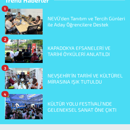
Trend Haberler
1
NEVÜ’den Tanıtım ve Tercih Günleri
ile Aday Öğrencilere Destek
2
KAPADOKYA EFSANELERİ VE
TARİHİ ÖYKÜLERİ ANLATILDI
3
NEVŞEHİR’İN TARİHİ VE KÜLTÜREL
MİRASINA IŞIK TUTULDU
4
KÜLTÜR YOLU FESTİVALİ’NDE
GELENEKSEL SANAT ÖNE ÇIKTI