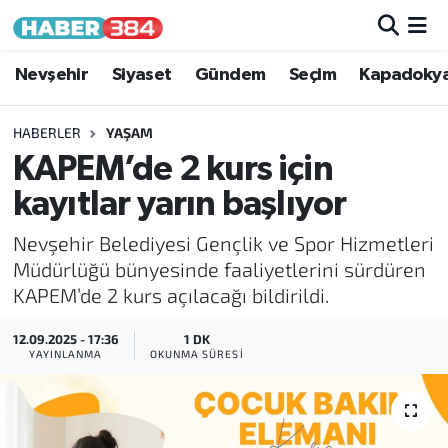
Nöbetçi Eczaneler
Nevşehir
Siyaset
Gündem
Seçim
Kapadoky
Hava Durumu
HABERLER
YAŞAM
KAPEM’de 2 kurs için
Trafik Durumu
kayıtlar yarın başlıyor
Süper Lig Puan Durumu ve Fikstür
Nevşehir Belediyesi Gençlik ve Spor Hizmetleri
Müdürlüğü bünyesinde faaliyetlerini sürdüren
Tüm Manşetler
KAPEM’de 2 kurs açılacağı bildirildi.
Son Dakika Haberleri
12.09.2025 - 17:36
1 DK
YAYINLANMA
OKUNMA SÜRESI
Haber Arşivi