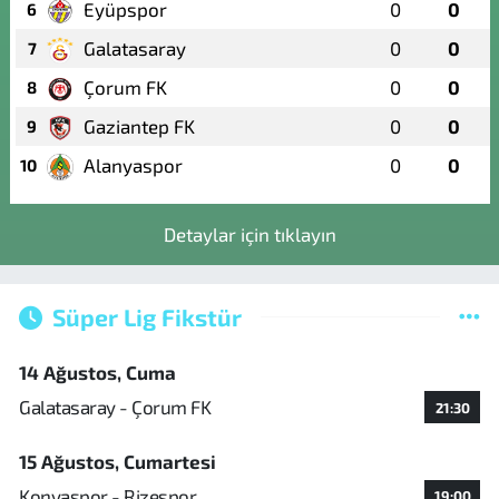
Eyüpspor
0
0
6
Galatasaray
0
0
7
Çorum FK
0
0
8
Gaziantep FK
0
0
9
Alanyaspor
0
0
10
Detaylar için tıklayın
Süper Lig Fikstür
14 Ağustos, Cuma
Galatasaray - Çorum FK
21:30
15 Ağustos, Cumartesi
Konyaspor - Rizespor
19:00