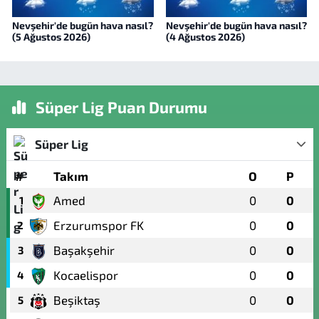
Nevşehir'de bugün hava nasıl?
Nevşehir'de bugün hava nasıl?
(5 Ağustos 2026)
(4 Ağustos 2026)
Süper Lig Puan Durumu
Süper Lig
#
Takım
O
P
Amed
0
0
1
Erzurumspor FK
0
0
2
Başakşehir
0
0
3
Kocaelispor
0
0
4
Beşiktaş
0
0
5