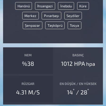
Hanönü
İhsangazi
İnebolu
Küre
Merkez
Pınarbaşı
Seydiler
Şenpazar
Taşköprü
Tosya
NEM
BASINÇ
%38
1012 HPA
hpa
RÜZGAR
EN DÜŞÜK / EN YÜKSEK
°
°
4.31 M/S
14
/ 28