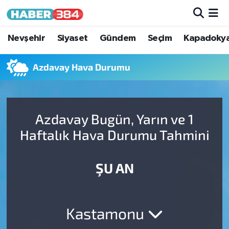
Nöbetçi Eczaneler
Nevşehir
Siyaset
Gündem
Seçim
Kapadoky
Hava Durumu
Azdavay Hava Durumu
Trafik Durumu
Azdavay Bugün, Yarın ve 1
Süper Lig Puan Durumu ve Fikstür
Haftalık Hava Durumu Tahmini
Tüm Manşetler
ŞU AN
Son Dakika Haberleri
Haber Arşivi
Kastamonu