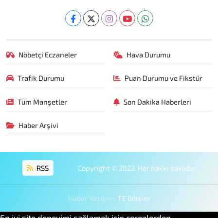
Nöbetçi Eczaneler
Hava Durumu
Trafik Durumu
Puan Durumu ve Fikstür
Tüm Manşetler
Son Dakika Haberleri
Haber Arşivi
RSS
Copyright © 2023. Her hakkı saklıdır.
Haber Yazılımı:
TE Bilişim
En iyi site deneyimi sağlamak için çerezlerden