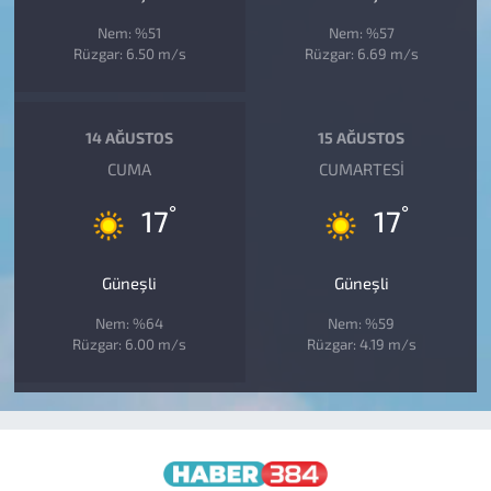
Nem: %51
Nem: %57
Rüzgar: 6.50 m/s
Rüzgar: 6.69 m/s
14 AĞUSTOS
15 AĞUSTOS
CUMA
CUMARTESI
°
°
17
17
Güneşli
Güneşli
Nem: %64
Nem: %59
Rüzgar: 6.00 m/s
Rüzgar: 4.19 m/s