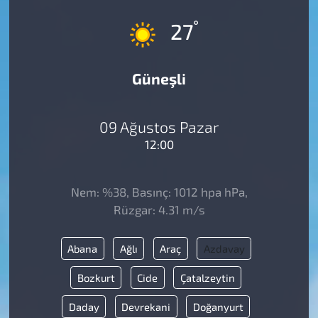
°
27
Güneşli
09 Ağustos Pazar
12:00
Nem: %38, Basınç: 1012 hpa hPa,
Rüzgar: 4.31 m/s
Abana
Ağlı
Araç
Azdavay
Bozkurt
Cide
Çatalzeytin
Daday
Devrekani
Doğanyurt