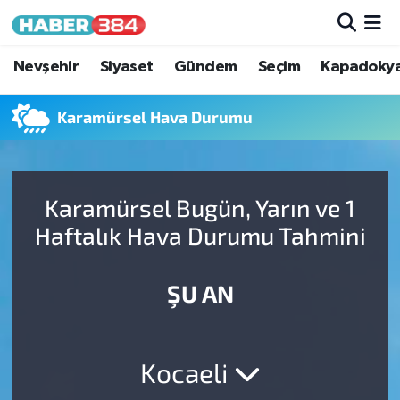
Nöbetçi Eczaneler
Nevşehir
Siyaset
Gündem
Seçim
Kapadoky
Hava Durumu
Karamürsel Hava Durumu
Trafik Durumu
Karamürsel Bugün, Yarın ve 1
Süper Lig Puan Durumu ve Fikstür
Haftalık Hava Durumu Tahmini
Tüm Manşetler
ŞU AN
Son Dakika Haberleri
Haber Arşivi
Kocaeli