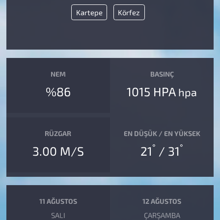
Kartepe
Körfez
NEM
BASINÇ
%86
1015 HPA
hpa
RÜZGAR
EN DÜŞÜK / EN YÜKSEK
°
°
3.00 M/S
21
/ 31
11 AĞUSTOS
12 AĞUSTOS
SALI
ÇARŞAMBA