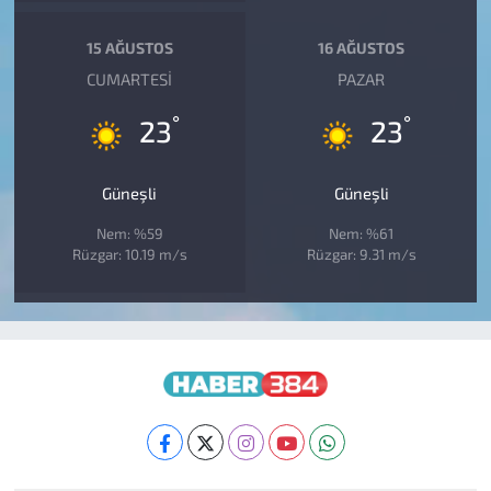
15 AĞUSTOS
16 AĞUSTOS
CUMARTESI
PAZAR
°
°
23
23
Güneşli
Güneşli
Nem: %59
Nem: %61
Rüzgar: 10.19 m/s
Rüzgar: 9.31 m/s