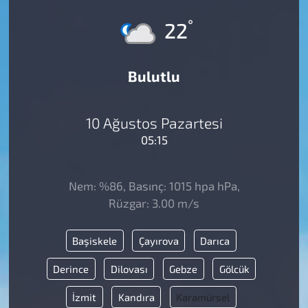
°
22
Bulutlu
10 Ağustos Pazartesi
05:15
Nem: %86, Basınç: 1015 hpa hPa,
Rüzgar: 3.00 m/s
Başiskele
Çayırova
Darıca
Derince
Dilovası
Gebze
Gölcük
İzmit
Kandıra
Karamürsel