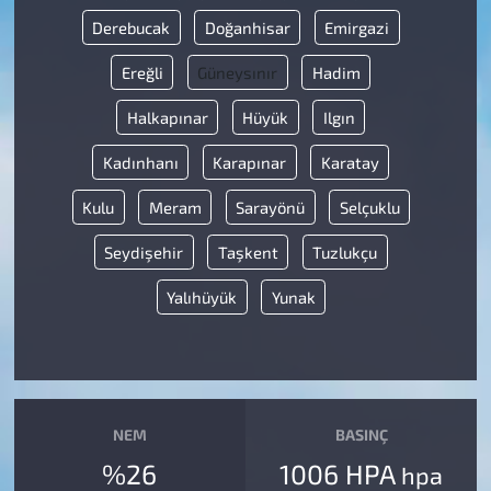
Derebucak
Doğanhisar
Emirgazi
Ereğli
Güneysınır
Hadim
Halkapınar
Hüyük
Ilgın
Kadınhanı
Karapınar
Karatay
Kulu
Meram
Sarayönü
Selçuklu
Seydişehir
Taşkent
Tuzlukçu
Yalıhüyük
Yunak
NEM
BASINÇ
%26
1006 HPA
hpa