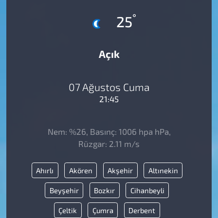
°
25
Açık
07 Ağustos Cuma
21:45
Nem: %26, Basınç: 1006 hpa hPa,
Rüzgar: 2.11 m/s
Ahırlı
Akören
Akşehir
Altınekin
Beyşehir
Bozkır
Cihanbeyli
Çeltik
Çumra
Derbent