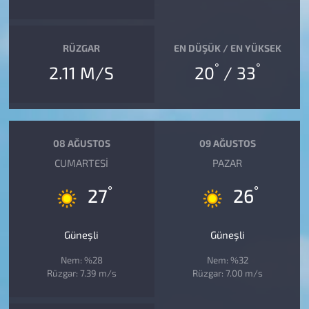
RÜZGAR
EN DÜŞÜK / EN YÜKSEK
°
°
2.11 M/S
20
/ 33
08 AĞUSTOS
09 AĞUSTOS
CUMARTESI
PAZAR
°
°
27
26
Güneşli
Güneşli
Nem: %28
Nem: %32
Rüzgar: 7.39 m/s
Rüzgar: 7.00 m/s