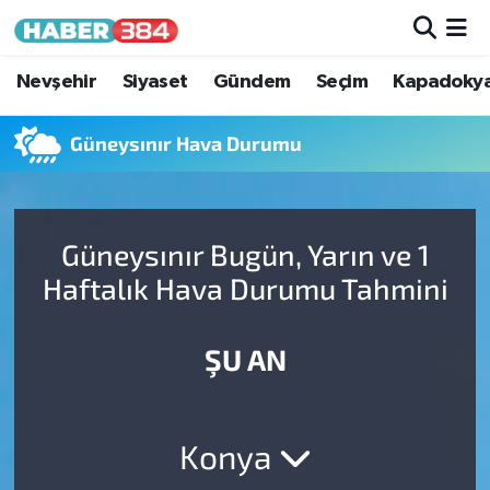
Nöbetçi Eczaneler
Nevşehir
Siyaset
Gündem
Seçim
Kapadoky
Hava Durumu
Güneysınır Hava Durumu
Trafik Durumu
Güneysınır Bugün, Yarın ve 1
Süper Lig Puan Durumu ve Fikstür
Haftalık Hava Durumu Tahmini
Tüm Manşetler
ŞU AN
Son Dakika Haberleri
Haber Arşivi
Konya