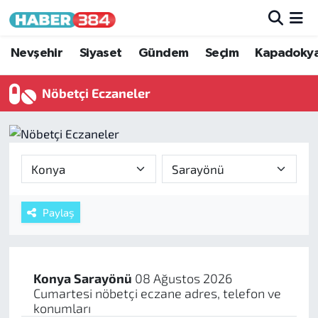
Nöbetçi Eczaneler
Nevşehir
Siyaset
Gündem
Seçim
Kapadoky
Hava Durumu
Nöbetçi Eczaneler
Trafik Durumu
Süper Lig Puan Durumu ve Fikstür
Tüm Manşetler
Paylaş
Son Dakika Haberleri
Haber Arşivi
Konya
Sarayönü
08 Ağustos 2026
Cumartesi nöbetçi eczane adres, telefon ve
konumları