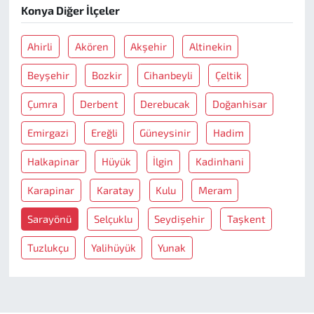
Konya Diğer İlçeler
Ahirli
Akören
Akşehir
Altinekin
Beyşehir
Bozkir
Cihanbeyli
Çeltik
Çumra
Derbent
Derebucak
Doğanhisar
Emirgazi
Ereğli
Güneysinir
Hadim
Halkapinar
Hüyük
İlgin
Kadinhani
Karapinar
Karatay
Kulu
Meram
Sarayönü
Selçuklu
Seydişehir
Taşkent
Tuzlukçu
Yalihüyük
Yunak