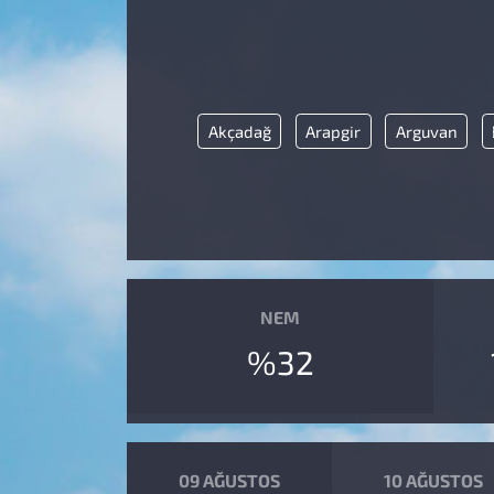
Akçadağ
Arapgir
Arguvan
NEM
%32
09 AĞUSTOS
10 AĞUSTOS