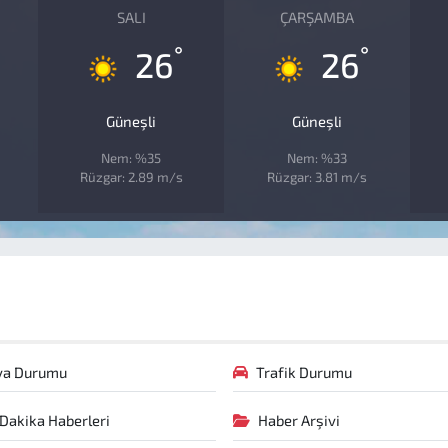
SALI
ÇARŞAMBA
°
°
26
26
Güneşli
Güneşli
Nem: %35
Nem: %33
Rüzgar: 2.89 m/s
Rüzgar: 3.81 m/s
va Durumu
Trafik Durumu
Dakika Haberleri
Haber Arşivi