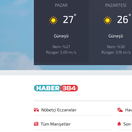
PAZAR
PAZARTESI
°
°
27
26
Güneşli
Güneşli
Nem: %27
Nem: %30
Rüzgar: 5.00 m/s
Rüzgar: 3.19 m/s
Nöbetçi Eczaneler
Ha
Tüm Manşetler
Son 