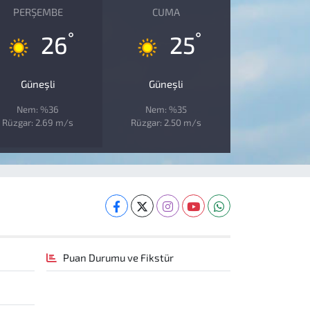
PERŞEMBE
CUMA
°
°
26
25
Güneşli
Güneşli
Nem: %36
Nem: %35
Rüzgar: 2.69 m/s
Rüzgar: 2.50 m/s
Puan Durumu ve Fikstür