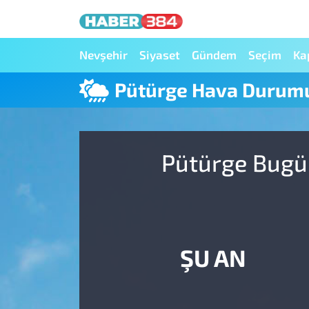
Nöbetçi Eczaneler
Nevşehir
Siyaset
Gündem
Seçim
Ka
Pütürge Hava Durum
Hava Durumu
Trafik Durumu
Pütürge Bugün
Süper Lig Puan Durumu ve Fikstür
Tüm Manşetler
Son Dakika Haberleri
ŞU AN
Haber Arşivi