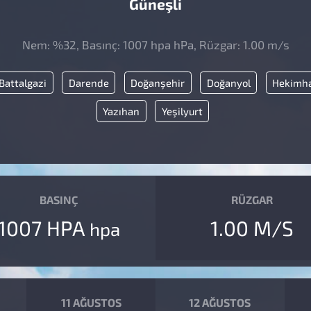
Güneşli
Nem: %32, Basınç: 1007 hpa hPa, Rüzgar: 1.00 m/s
Battalgazi
Darende
Doğanşehir
Doğanyol
Hekimh
Yazıhan
Yeşilyurt
BASINÇ
RÜZGAR
1007 HPA
1.00 M/S
hpa
11 AĞUSTOS
12 AĞUSTOS