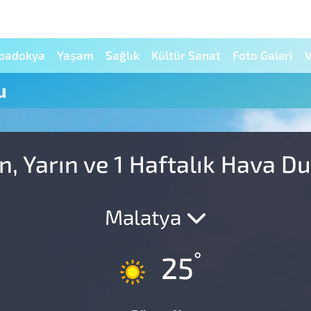
padokya
Yaşam
Sağlık
Kültür Sanat
Foto Galeri
V
u
, Yarın ve 1 Haftalık Hava 
Malatya
°
25