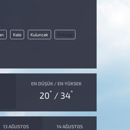
an
Kale
Kuluncak
Pütürge
EN DÜŞÜK / EN YÜKSEK
°
°
20
/ 34
13 AĞUSTOS
14 AĞUSTOS