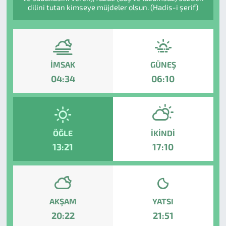
dilini tutan kimseye müjdeler olsun. (Hadis-i şerif)
İMSAK
GÜNEŞ
04:34
06:10
ÖĞLE
İKINDI
13:21
17:10
AKŞAM
YATSI
20:22
21:51