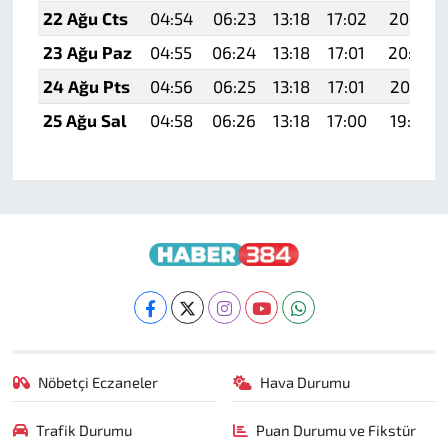
22 Ağu Cts
04:54
06:23
13:18
17:02
20:03
23 Ağu Paz
04:55
06:24
13:18
17:01
20:02
24 Ağu Pts
04:56
06:25
13:18
17:01
20:01
25 Ağu Sal
04:58
06:26
13:18
17:00
19:59
Nöbetçi Eczaneler
Hava Durumu
Trafik Durumu
Puan Durumu ve Fikstür