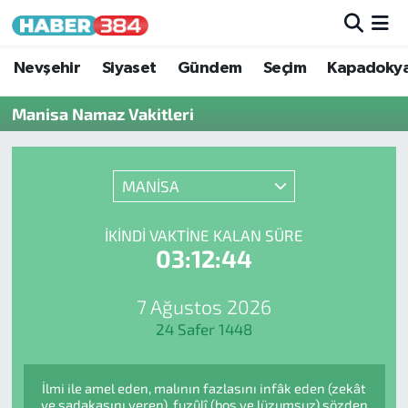
Nöbetçi Eczaneler
Nevşehir
Siyaset
Gündem
Seçim
Kapadoky
Manisa Namaz Vakitleri
Hava Durumu
Trafik Durumu
MANİSA
Süper Lig Puan Durumu ve Fikstür
İKINDI VAKTINE KALAN SÜRE
03:12:44
Tüm Manşetler
Son Dakika Haberleri
7 Ağustos 2026
24 Safer 1448
Haber Arşivi
İlmi ile amel eden, malının fazlasını infâk eden (zekât
ve sadakasını veren), fuzûlî (boş ve lüzumsuz) sözden