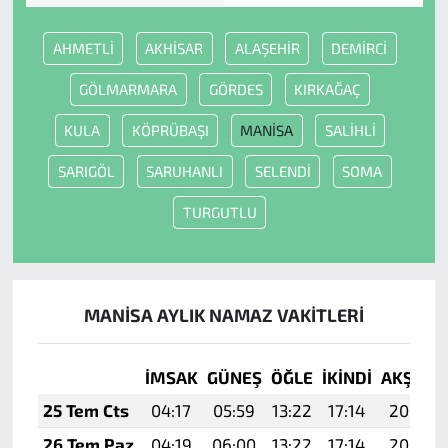
AHMETLİ
AKHİSAR
ALAŞEHİR
DEMİRCİ
GÖLMARMARA
GÖRDES
KIRKAĞAÇ
KULA
KÖPRÜBAŞI
MANİSA
SALİHLİ
SARIGÖL
SARUHANLI
SELENDİ
SOMA
TURGUTLU
MANİSA AYLIK NAMAZ VAKITLERI
İMSAK
GÜNEŞ
ÖĞLE
İKINDI
AKŞAM
25 Tem Cts
04:17
05:59
13:22
17:14
20:35
26 Tem Paz
04:19
06:00
13:22
17:14
20:34