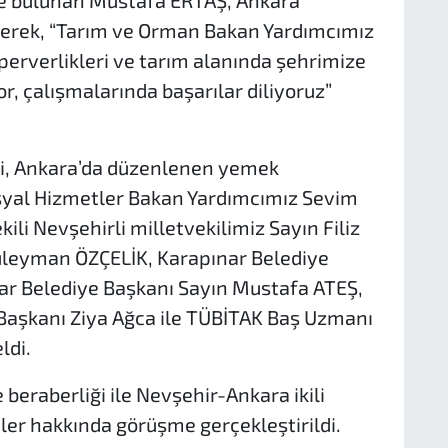
e bulunan Mustafa ERTAŞ, Ankara
rterek, “Tarım ve Orman Bakan Yardımcımız
perverlikleri ve tarım alanında şehrimize
or, çalışmalarında başarılar diliyoruz”
, Ankara’da düzenlenen yemek
syal Hizmetler Bakan Yardımcımız Sevim
i Nevşehirli milletvekilimiz Sayın Filiz
Süleyman ÖZÇELİK, Karapınar Belediye
ar Belediye Başkanı Sayın Mustafa ATEŞ,
Başkanı Ziya Ağca ile TÜBİTAK Baş Uzmanı
ldi.
e beraberliği ile Nevşehir-Ankara ikili
jeler hakkında görüşme gerçekleştirildi.