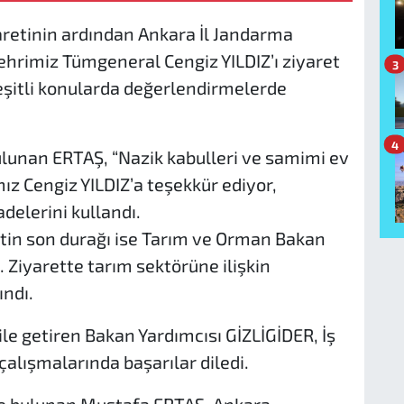
aretinin ardından Ankara İl Jandarma
rimiz Tümgeneral Cengiz YILDIZ’ı ziyaret
3
çeşitli konularda değerlendirmelerde
4
lunan ERTAŞ, “Nazik kabulleri ve samimi ev
ız Cengiz YILDIZ’a teşekkür ediyor,
delerini kullandı.
in son durağı ise Tarım ve Orman Bakan
 Ziyarette tarım sektörüne ilişkin
ındı.
e getiren Bakan Yardımcısı GİZLİGİDER, İş
alışmalarında başarılar diledi.