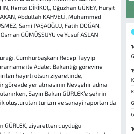
IN, Remzi DİRİKOÇ, Oğuzhan GÜNEY, Hurşit
TAKAN, Abdullah KAHVECİ, Muhammed
ÜSMEZ, Sami PAŞAOĞLU, Fatih DOĞAN,
, Osman GÜMÜŞSUYU ve Yusuf ASLAN
1
G
durağı, Cumhurbaşkanı Recep Tayyip
rarname ile Adalet Bakanlığı görevine
1
rilen hayırlı olsun ziyaretinde,
K
ir görevde yer almasının Nevşehir adına
K
gulanırken, Sayın Bakan GÜRLEK’e şehrin
 oluşturulan turizm ve sanayi raporları da
G
G
n GÜRLEK, ziyaretten duyduğu
1