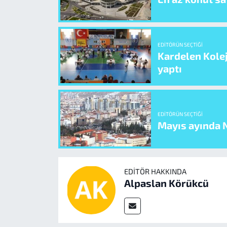
EDITÖRÜN SEÇTIĞI
Kardelen Kolej
yaptı
EDITÖRÜN SEÇTIĞI
Mayıs ayında N
EDITÖR HAKKINDA
Alpaslan Körükcü