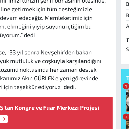
ir’imizi turizm şehri olmasının ötesinde,
B
âline getirmek için tüm desteğimizle
B
 devam edeceğiz. Memleketimiz için
m, ekmeğini yiyip suyunu içtiğim bu
A
rüyorum.” dedi
1
S
e, “33 yıl sonra Nevşehir’den bakan
yük mutluluk ve coşkuyla karşılandığını
n çözümü noktasında her zaman destek
Bakanımız Akın GÜRLEK’e yeni görevinde
ri için teşekkür ediyoruz” dedi.
1
’tan Kongre ve Fuar Merkezi Projesi
2