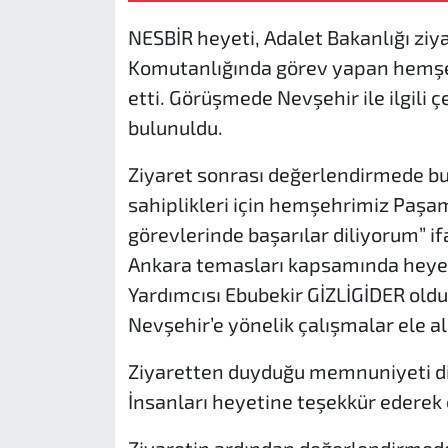
NESBİR heyeti, Adalet Bakanlığı ziy
Komutanlığında görev yapan hemşeh
etti. Görüşmede Nevşehir ile ilgili 
bulunuldu.
Ziyaret sonrası değerlendirmede bu
sahiplikleri için hemşehrimiz Paşam
görevlerinde başarılar diliyorum” ifa
Ankara temasları kapsamında heyet
Yardımcısı Ebubekir GİZLİGİDER oldu.
Nevşehir’e yönelik çalışmalar ele al
Ziyaretten duyduğu memnuniyeti dil
İnsanları heyetine teşekkür ederek ç