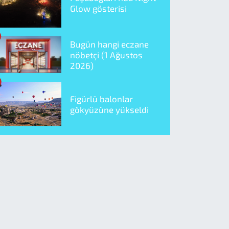
Glow gösterisi
Bugün hangi eczane
nöbetçi (1 Ağustos
2026)
Figürlü balonlar
gökyüzüne yükseldi