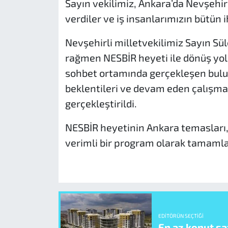
Sayın vekilimiz, Ankara’da Nevşehir 
verdiler ve iş insanlarımızın bütün i
Nevşehirli milletvekilimiz Sayın 
rağmen NESBİR heyeti ile dönüş yolu
sohbet ortamında gerçekleşen buluş
beklentileri ve devam eden çalışmala
gerçekleştirildi.
NESBİR heyetinin Ankara temasları, ka
verimli bir program olarak tamamla
EDITÖRÜN SEÇTIĞI
En az konut sat