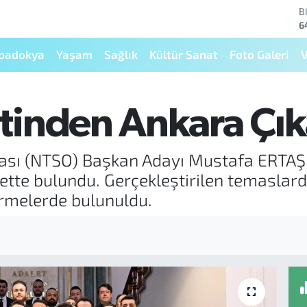
D
4
E
5
padokya
Yaşam
Sağlık
Kültür Sanat
Foto Galeri
V
S
6
G
6
tinden Ankara Çık
B
1
B
dası (NTSO) Başkan Adayı Mustafa ERTAŞ
6
arette bulundu. Gerçekleştirilen temaslard
dirmelerde bulunuldu.