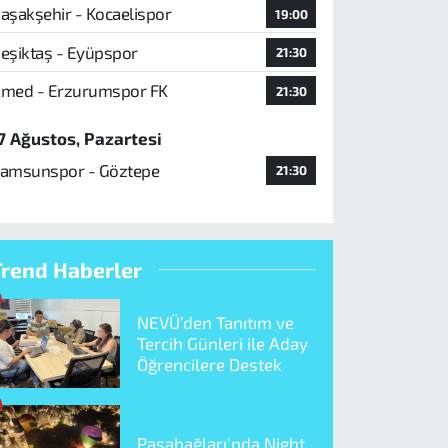
aşakşehir - Kocaelispor
19:00
eşiktaş - Eyüpspor
21:30
med - Erzurumspor FK
21:30
7 Ağustos, Pazartesi
amsunspor - Göztepe
21:30
Trend Haberler
NEVÜ’den Tanıtım ve
Tercih Günleri ile Aday
Öğrencilere Destek
Paşabağları'nda Night