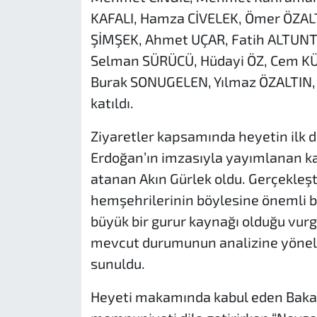
KAFALI, Hamza CİVELEK, Ömer ÖZALT
ŞİMŞEK, Ahmet UÇAR, Fatih ALTUN
Selman SÜRÜCÜ, Hüdayi ÖZ, Cem K
Burak SONUGELEN, Yılmaz ÖZALTIN
katıldı.
Ziyaretler kapsamında heyetin ilk 
Erdoğan’ın imzasıyla yayımlanan ka
atanan Akın Gürlek oldu. Gerçekleşti
hemşehrilerinin böylesine önemli b
büyük bir gurur kaynağı olduğu vur
mevcut durumunun analizine yönelik
sunuldu.
Heyeti makamında kabul eden Baka