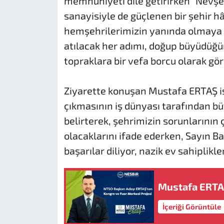
memnuniyeti dile getirirken “Nevşeh
sanayisiyle de güçlenen bir şehir h
hemşehrilerimizin yanında olmaya
atılacak her adımı, doğup büyüdüğü
topraklara bir vefa borcu olarak gö
Ziyarette konuşan Mustafa ERTAŞ is
çıkmasının iş dünyası tarafından bü
belirterek, şehrimizin sorunlarını
olacaklarını ifade ederken, Sayın 
başarılar diliyor, nazik ev sahiplikle
Mustafa ERTAŞ
İçeriği Görüntüle