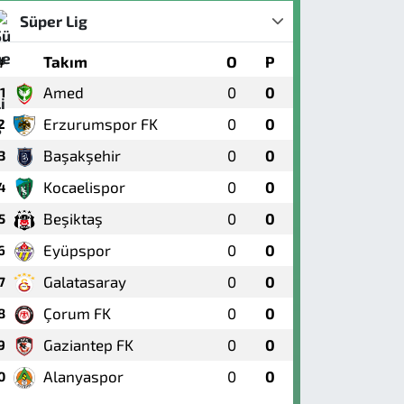
Süper Lig
#
Takım
O
P
Amed
0
0
1
Erzurumspor FK
0
0
2
Başakşehir
0
0
3
Kocaelispor
0
0
4
Beşiktaş
0
0
5
Eyüpspor
0
0
6
Galatasaray
0
0
7
Çorum FK
0
0
8
Gaziantep FK
0
0
9
Alanyaspor
0
0
0