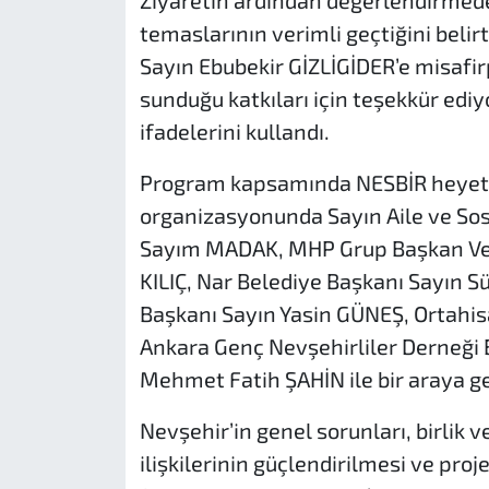
Ziyaretin ardından değerlendirmed
temaslarının verimli geçtiğini beli
Sayın Ebubekir GİZLİGİDER’e misafir
sunduğu katkıları için teşekkür ediy
ifadelerini kullandı.
Program kapsamında NESBİR heyeti
organizasyonunda Sayın Aile ve So
Sayım MADAK, MHP Grup Başkan Vekil
KILIÇ, Nar Belediye Başkanı Sayın 
Başkanı Sayın Yasin GÜNEŞ, Ortahis
Ankara Genç Nevşehirliler Derneği 
Mehmet Fatih ŞAHİN ile bir araya ge
Nevşehir’in genel sorunları, birlik v
ilişkilerinin güçlendirilmesi ve pro