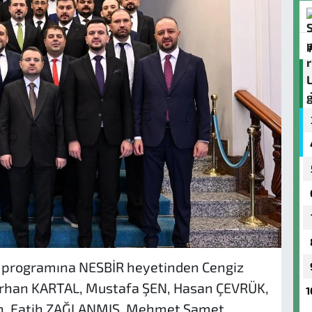
et programına NESBİR heyetinden Cengiz
Erhan KARTAL, Mustafa ŞEN, Hasan ÇEVRÜK,
1
, Fatih ZAĞLANMIŞ, Mehmet Samet