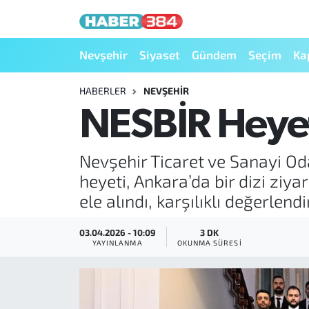
Nöbetçi Eczaneler
Nevşehir
Siyaset
Gündem
Seçim
Ka
Hava Durumu
HABERLER
NEVŞEHIR
NESBİR Heye
Trafik Durumu
Nevşehir Ticaret ve Sanayi O
Süper Lig Puan Durumu ve Fikstür
heyeti, Ankara’da bir dizi ziy
Tüm Manşetler
ele alındı, karşılıklı değerlen
Son Dakika Haberleri
03.04.2026 - 10:09
3 DK
YAYINLANMA
OKUNMA SÜRESI
Haber Arşivi