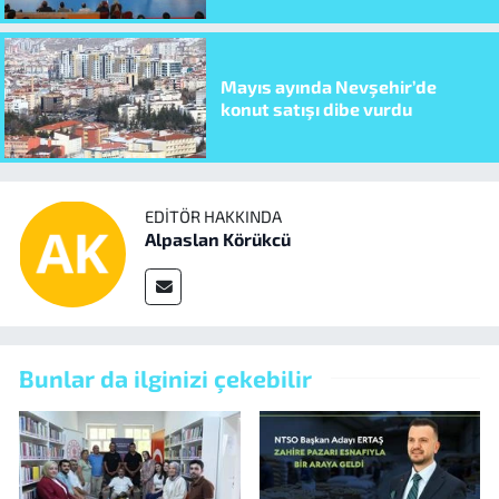
Mayıs ayında Nevşehir’de
konut satışı dibe vurdu
EDITÖR HAKKINDA
Alpaslan Körükcü
Bunlar da ilginizi çekebilir