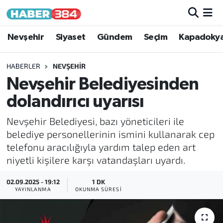
Nöbetçi Eczaneler
Nevşehir
Siyaset
Gündem
Seçim
Kapadoky
Hava Durumu
HABERLER
NEVŞEHIR
Nevşehir Belediyesinden
Trafik Durumu
dolandırıcı uyarısı
Süper Lig Puan Durumu ve Fikstür
Nevşehir Belediyesi, bazı yöneticileri ile
belediye personellerinin ismini kullanarak cep
Tüm Manşetler
telefonu aracılığıyla yardım talep eden art
niyetli kişilere karşı vatandaşları uyardı.
Son Dakika Haberleri
02.09.2025 - 19:12
1 DK
Haber Arşivi
YAYINLANMA
OKUNMA SÜRESI