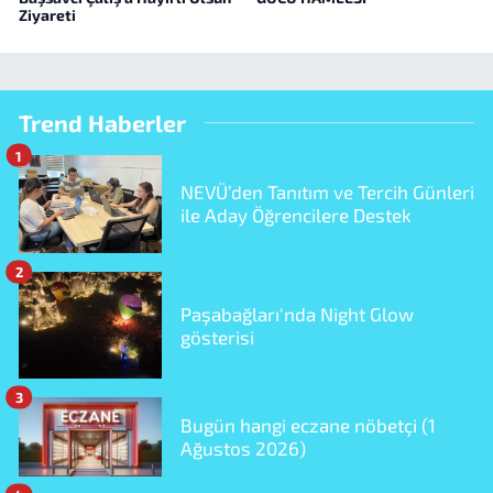
Ziyareti
Trend Haberler
1
NEVÜ’den Tanıtım ve Tercih Günleri
ile Aday Öğrencilere Destek
2
Paşabağları'nda Night Glow
gösterisi
3
Bugün hangi eczane nöbetçi (1
Ağustos 2026)