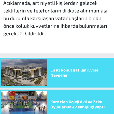
Açıklamada, art niyetli kişilerden gelecek
tekliflerin ve telefonların dikkate alınmaması,
bu durumla karşılaşan vatandaşların bir an
önce kolluk kuvvetlerine ihbarda bulunmaları
gerektiği bildirildi.
En az konut satılan il yine
Nevşehir
Kardelen Koleji Akıl ve Zeka
Oyunlarına ev sahipliği yaptı