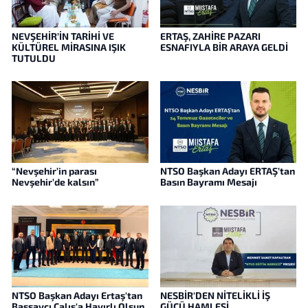
NEVŞEHİR’İN TARİHİ VE
ERTAŞ, ZAHİRE PAZARI
KÜLTÜREL MİRASINA IŞIK
ESNAFIYLA BİR ARAYA GELDİ
TUTULDU
“Nevşehir’in parası
NTSO Başkan Adayı ERTAŞ’tan
Nevşehir’de kalsın”
Basın Bayramı Mesajı
NTSO Başkan Adayı Ertaş'tan
NESBİR'DEN NİTELİKLİ İŞ
Başsavcı Çalış'a Hayırlı Olsun
GÜCÜ HAMLESİ