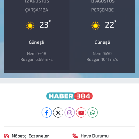
12 AĞUSTOS
13 AĞUSTOS
ÇARŞAMBA
PERŞEMBE
°
°
23
22
Güneşli
Güneşli
Nem: %48
Nem: %50
Rüzgar: 6.69 m/s
Rüzgar: 10.11 m/s
Nöbetçi Eczaneler
Hava Durumu