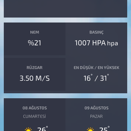
NEM
BASINÇ
%21
1007 HPA
hpa
RÜZGAR
EN DÜŞÜK / EN YÜKSEK
°
°
3.50 M/S
16
/ 31
08 AĞUSTOS
09 AĞUSTOS
CUMARTESI
PAZAR
°
°
26
25