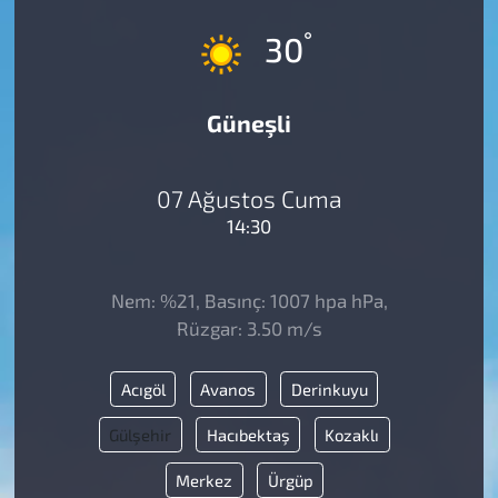
°
30
Güneşli
07 Ağustos Cuma
14:30
Nem: %21, Basınç: 1007 hpa hPa,
Rüzgar: 3.50 m/s
Acıgöl
Avanos
Derinkuyu
Gülşehir
Hacıbektaş
Kozaklı
Merkez
Ürgüp