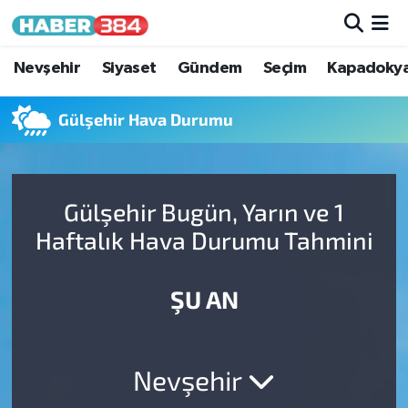
Nöbetçi Eczaneler
Nevşehir
Siyaset
Gündem
Seçim
Kapadoky
Hava Durumu
Gülşehir Hava Durumu
Trafik Durumu
Gülşehir Bugün, Yarın ve 1
Süper Lig Puan Durumu ve Fikstür
Haftalık Hava Durumu Tahmini
Tüm Manşetler
ŞU AN
Son Dakika Haberleri
Haber Arşivi
Nevşehir