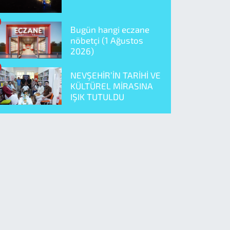
Bugün hangi eczane
nöbetçi (1 Ağustos
2026)
NEVŞEHİR’İN TARİHİ VE
KÜLTÜREL MİRASINA
IŞIK TUTULDU