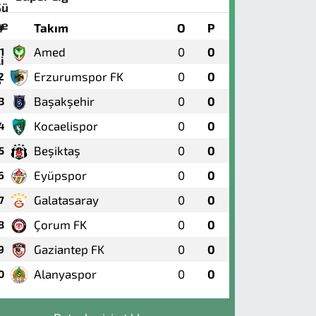
#
Takım
O
P
Amed
0
0
1
Erzurumspor FK
0
0
2
Başakşehir
0
0
3
Kocaelispor
0
0
4
Beşiktaş
0
0
5
Eyüpspor
0
0
6
Galatasaray
0
0
7
Çorum FK
0
0
8
Gaziantep FK
0
0
9
Alanyaspor
0
0
0