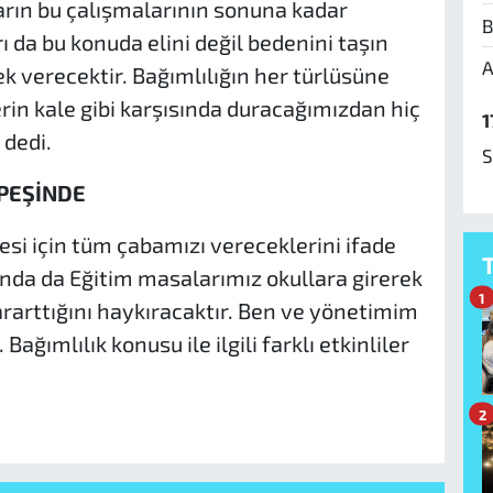
ların bu çalışmalarının sonuna kadar
B
 da bu konuda elini değil bedenini taşın
A
 verecektir. Bağımlılığın her türlüsüne
rin kale gibi karşısında duracağımızdan hiç
1
 dedi.
S
 PEŞİNDE
esi için tüm çabamızı vereceklerini ifade
da da Eğitim masalarımız okullara girerek
1
kararttığını haykıracaktır. Ben ve yönetimim
ğımlılık konusu ile ilgili farklı etkinliler
2