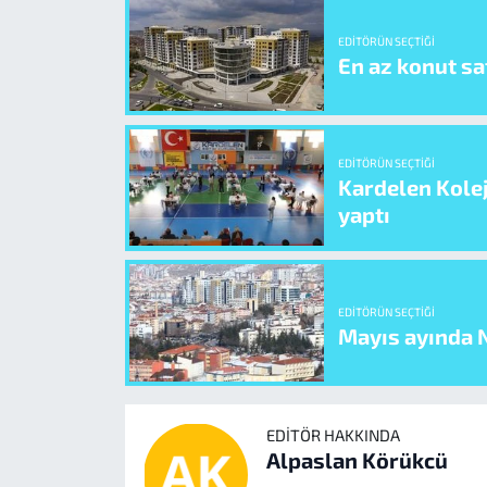
EDITÖRÜN SEÇTIĞI
En az konut sat
EDITÖRÜN SEÇTIĞI
Kardelen Kolej
yaptı
EDITÖRÜN SEÇTIĞI
Mayıs ayında N
EDITÖR HAKKINDA
Alpaslan Körükcü