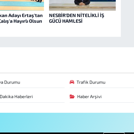
an Adayı Ertaş'tan
NESBİR'DEN NİTELİKLİ İŞ
alış'a Hayırlı Olsun
GÜCÜ HAMLESİ
va Durumu
Trafik Durumu
Dakika Haberleri
Haber Arşivi