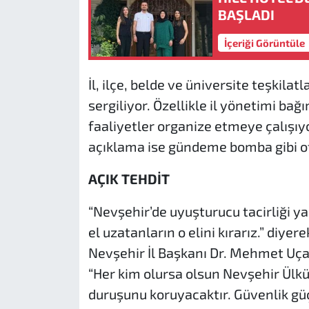
BAŞLADI
İçeriği Görüntüle
İl, ilçe, belde ve üniversite teşkilatl
sergiliyor. Özellikle il yönetimi bağ
faaliyetler organize etmeye çalışıyor
açıklama ise gündeme bomba gibi o
AÇIK TEHDİT
“Nevşehir’de uyuşturucu tacirliği y
el uzatanların o elini kırarız.” diye
Nevşehir İl Başkanı Dr. Mehmet Uça
“Her kim olursa olsun Nevşehir Ülk
duruşunu koruyacaktır. Güvenlik gü