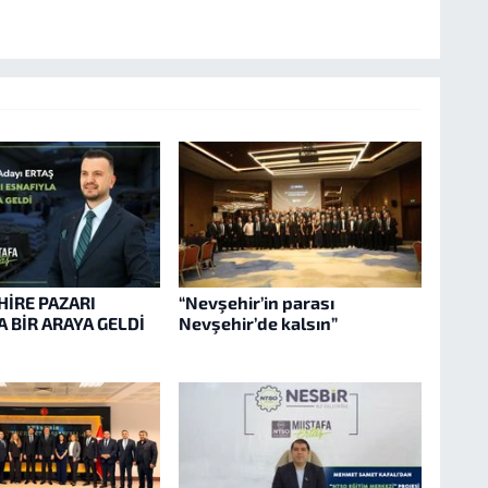
HİRE PAZARI
“Nevşehir’in parası
 BİR ARAYA GELDİ
Nevşehir’de kalsın”