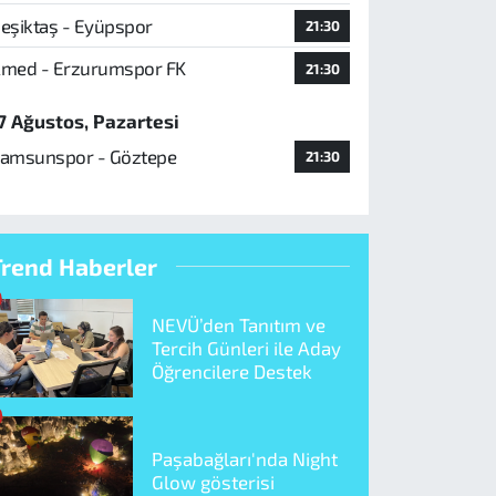
eşiktaş - Eyüpspor
21:30
med - Erzurumspor FK
21:30
7 Ağustos, Pazartesi
amsunspor - Göztepe
21:30
Trend Haberler
NEVÜ’den Tanıtım ve
Tercih Günleri ile Aday
Öğrencilere Destek
Paşabağları'nda Night
Glow gösterisi