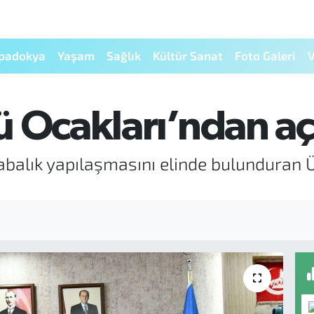
padokya
Yaşam
Sağlık
Kültür Sanat
Foto Galeri
V
 Ocakları’ndan aç
abalık yapılaşmasını elinde bulunduran Ü