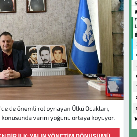
’de de önemli rol oynayan Ülkü Ocakları,
 konusunda varını yoğunu ortaya koyuyor.
1
EN BİR İLK: YALIN YÖNETİM DÖNÜŞÜMÜ