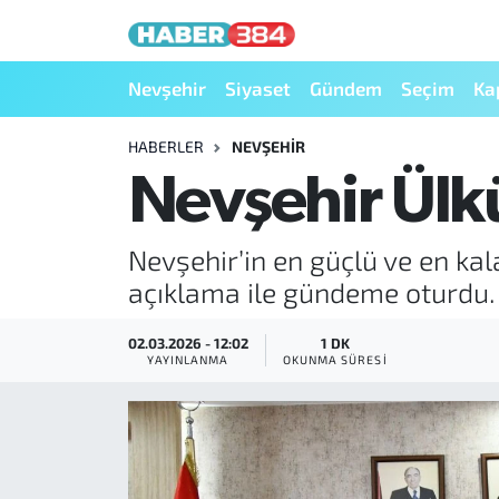
Nöbetçi Eczaneler
Nevşehir
Siyaset
Gündem
Seçim
Ka
Hava Durumu
HABERLER
NEVŞEHIR
Nevşehir Ülkü
Trafik Durumu
Nevşehir’in en güçlü ve en kal
Süper Lig Puan Durumu ve Fikstür
açıklama ile gündeme oturdu.
Tüm Manşetler
02.03.2026 - 12:02
1 DK
YAYINLANMA
OKUNMA SÜRESI
Son Dakika Haberleri
Haber Arşivi