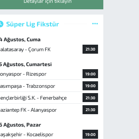
Detaylar için tıklayın
Süper Lig Fikstür
4 Ağustos, Cuma
alatasaray - Çorum FK
21:30
5 Ağustos, Cumartesi
onyaspor - Rizespor
19:00
asımpaşa - Trabzonspor
19:00
ençlerbirliği S.K. - Fenerbahçe
21:30
aziantep FK - Alanyaspor
21:30
6 Ağustos, Pazar
aşakşehir - Kocaelispor
19:00