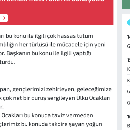
arı bu konu ile ilgili çok hassas tutum
1
ımlılığın her türlüsü ile mücadele için yeni
G
. Başkanın bu konu ile ilgili yaptığı
1
turdu.
K
K
apan, gençlerimizi zehirleyen, geleceğimize
G
rek çok net bir duruş sergileyen Ülkü Ocakları
G
r,
ü Ocakları bu konuda taviz vermeden
1
çlerimiz bu konuda takdire şayan yoğun
B