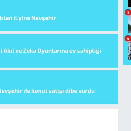
3
ılan il yine Nevşehir
4
i Akıl ve Zeka Oyunlarına ev sahipliği
evşehir’de konut satışı dibe vurdu