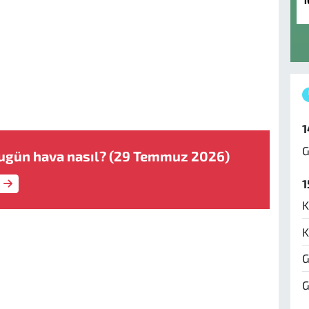
1
1
G
ugün hava nasıl? (29 Temmuz 2026)
1
K
K
G
G