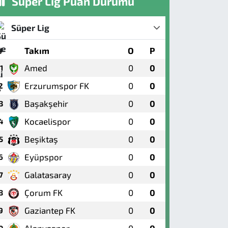
Süper Lig Puan Durumu
Süper Lig
#
Takım
O
P
Amed
0
0
1
Erzurumspor FK
0
0
2
Başakşehir
0
0
3
Kocaelispor
0
0
4
Beşiktaş
0
0
5
Eyüpspor
0
0
6
Galatasaray
0
0
7
Çorum FK
0
0
8
Gaziantep FK
0
0
9