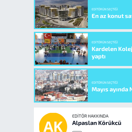
EDITÖRÜN SEÇTIĞI
En az konut sat
EDITÖRÜN SEÇTIĞI
Kardelen Kolej
yaptı
EDITÖRÜN SEÇTIĞI
Mayıs ayında N
EDITÖR HAKKINDA
Alpaslan Körükcü