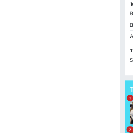
1
B
B
A
1
S
1
2