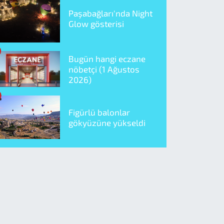
Paşabağları'nda Night
Glow gösterisi
Bugün hangi eczane
nöbetçi (1 Ağustos
2026)
Figürlü balonlar
gökyüzüne yükseldi