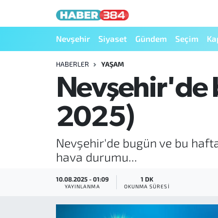
Nöbetçi Eczaneler
Nevşehir
Siyaset
Gündem
Seçim
Ka
Hava Durumu
HABERLER
YAŞAM
Nevşehir'de 
Trafik Durumu
2025)
Süper Lig Puan Durumu ve Fikstür
Tüm Manşetler
Nevşehir'de bugün ve bu haft
hava durumu...
Son Dakika Haberleri
10.08.2025 - 01:09
1 DK
Haber Arşivi
YAYINLANMA
OKUNMA SÜRESI