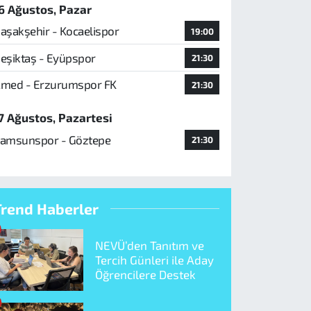
6 Ağustos, Pazar
aşakşehir - Kocaelispor
19:00
eşiktaş - Eyüpspor
21:30
med - Erzurumspor FK
21:30
7 Ağustos, Pazartesi
amsunspor - Göztepe
21:30
Trend Haberler
NEVÜ’den Tanıtım ve
Tercih Günleri ile Aday
Öğrencilere Destek