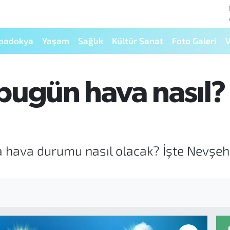
padokya
Yaşam
Sağlık
Kültür Sanat
Foto Galeri
V
bugün hava nasıl?
a hava durumu nasıl olacak? İşte Nevşeh