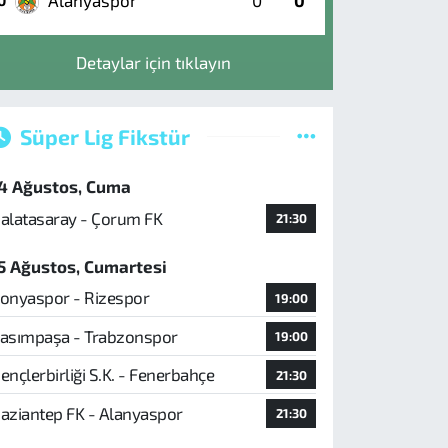
Alanyaspor
0
0
0
Detaylar için tıklayın
Süper Lig Fikstür
4 Ağustos, Cuma
alatasaray - Çorum FK
21:30
5 Ağustos, Cumartesi
onyaspor - Rizespor
19:00
asımpaşa - Trabzonspor
19:00
ençlerbirliği S.K. - Fenerbahçe
21:30
aziantep FK - Alanyaspor
21:30