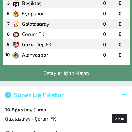
Beşiktaş
0
0
5
Eyüpspor
0
0
6
Galatasaray
0
0
7
Çorum FK
0
0
8
Gaziantep FK
0
0
9
Alanyaspor
0
0
10
Detaylar için tıklayın
Süper Lig Fikstür
14 Ağustos, Cuma
Galatasaray - Çorum FK
21:30