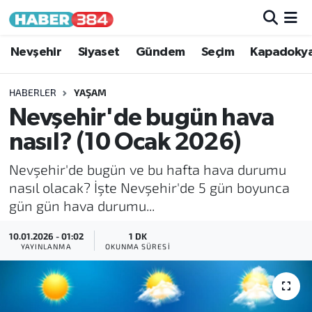
Nöbetçi Eczaneler
Nevşehir
Siyaset
Gündem
Seçim
Kapadoky
Hava Durumu
HABERLER
YAŞAM
Nevşehir'de bugün hava
Trafik Durumu
nasıl? (10 Ocak 2026)
Süper Lig Puan Durumu ve Fikstür
Nevşehir'de bugün ve bu hafta hava durumu
nasıl olacak? İşte Nevşehir'de 5 gün boyunca
Tüm Manşetler
gün gün hava durumu...
Son Dakika Haberleri
10.01.2026 - 01:02
1 DK
YAYINLANMA
OKUNMA SÜRESI
Haber Arşivi