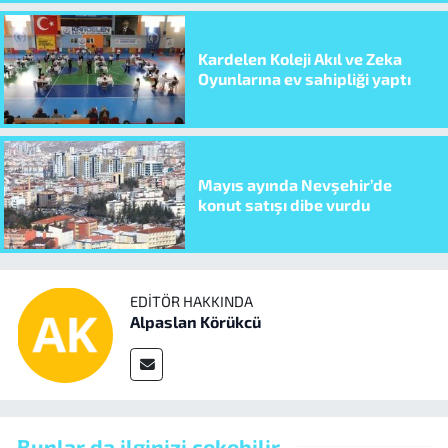
Kardelen Koleji Akıl ve Zeka
Oyunlarına ev sahipliği yaptı
Mayıs ayında Nevşehir’de
konut satışı dibe vurdu
EDITÖR HAKKINDA
Alpaslan Körükcü
Bunlar da ilginizi çekebilir