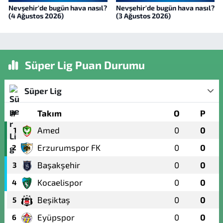
Nevşehir'de bugün hava nasıl?
Nevşehir'de bugün hava nasıl?
(4 Ağustos 2026)
(3 Ağustos 2026)
Süper Lig Puan Durumu
Süper Lig
#
Takım
O
P
Amed
0
0
1
Erzurumspor FK
0
0
2
Başakşehir
0
0
3
Kocaelispor
0
0
4
Beşiktaş
0
0
5
Eyüpspor
0
0
6