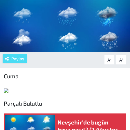
Paylaş
-
+
A
A
Cuma
Parçalı Bulutlu
Nevşehir'de bugün
hava nasıl? (7 Ağustos