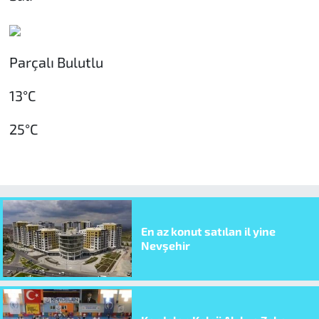
Parçalı Bulutlu
13°C
25°C
En az konut satılan il yine
Nevşehir