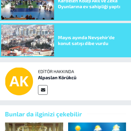
Kardelen Koleji Akıl ve Zeka
Oyunlarına ev sahipliği yaptı
Mayıs ayında Nevşehir’de
konut satışı dibe vurdu
EDITÖR HAKKINDA
Alpaslan Körükcü
Bunlar da ilginizi çekebilir