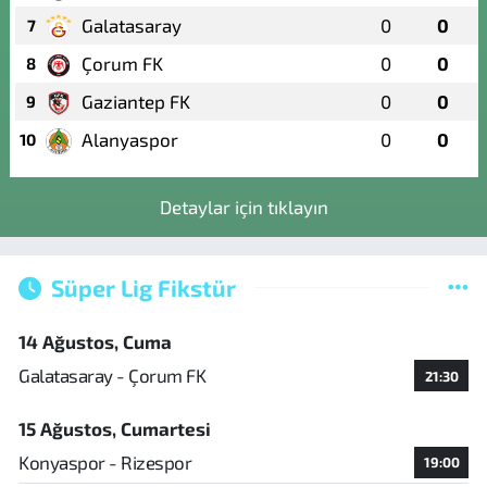
Galatasaray
0
0
7
Çorum FK
0
0
8
Gaziantep FK
0
0
9
Alanyaspor
0
0
10
Detaylar için tıklayın
Süper Lig Fikstür
14 Ağustos, Cuma
Galatasaray - Çorum FK
21:30
15 Ağustos, Cumartesi
Konyaspor - Rizespor
19:00