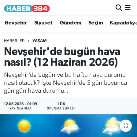
Nöbetçi Eczaneler
Nevşehir
Siyaset
Gündem
Seçim
Kapadoky
Hava Durumu
HABERLER
YAŞAM
Nevşehir'de bugün hava
Trafik Durumu
nasıl? (12 Haziran 2026)
Süper Lig Puan Durumu ve Fikstür
Nevşehir'de bugün ve bu hafta hava durumu
nasıl olacak? İşte Nevşehir'de 5 gün boyunca
Tüm Manşetler
gün gün hava durumu...
Son Dakika Haberleri
12.06.2026 - 01:09
1 DK
YAYINLANMA
OKUNMA SÜRESI
Haber Arşivi