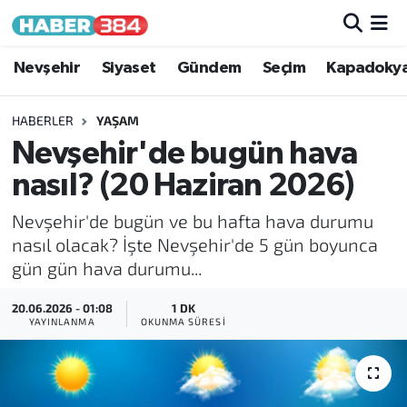
Nöbetçi Eczaneler
Nevşehir
Siyaset
Gündem
Seçim
Kapadoky
Hava Durumu
HABERLER
YAŞAM
Nevşehir'de bugün hava
Trafik Durumu
nasıl? (20 Haziran 2026)
Süper Lig Puan Durumu ve Fikstür
Nevşehir'de bugün ve bu hafta hava durumu
nasıl olacak? İşte Nevşehir'de 5 gün boyunca
Tüm Manşetler
gün gün hava durumu...
Son Dakika Haberleri
20.06.2026 - 01:08
1 DK
YAYINLANMA
OKUNMA SÜRESI
Haber Arşivi