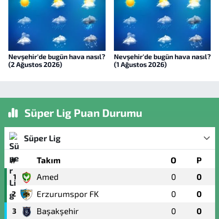
Nevşehir'de bugün hava nasıl?
Nevşehir'de bugün hava nasıl?
(2 Ağustos 2026)
(1 Ağustos 2026)
Süper Lig Puan Durumu
Süper Lig
#
Takım
O
P
Amed
0
0
1
Erzurumspor FK
0
0
2
Başakşehir
0
0
3