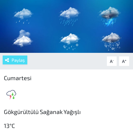
Paylaş
-
+
A
A
Cumartesi
Gökgürültülü Sağanak Yağışlı
13°C