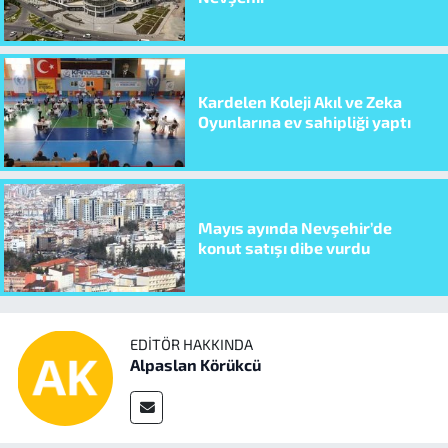
Kardelen Koleji Akıl ve Zeka
Oyunlarına ev sahipliği yaptı
Mayıs ayında Nevşehir’de
konut satışı dibe vurdu
EDITÖR HAKKINDA
Alpaslan Körükcü