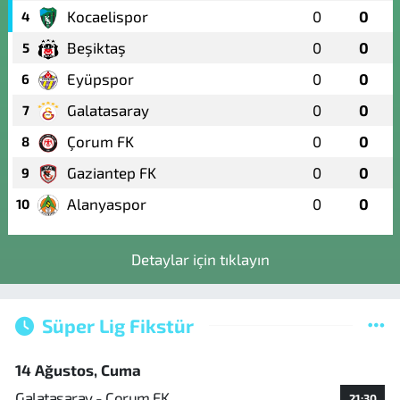
Kocaelispor
0
0
4
Beşiktaş
0
0
5
Eyüpspor
0
0
6
Galatasaray
0
0
7
Çorum FK
0
0
8
Gaziantep FK
0
0
9
Alanyaspor
0
0
10
Detaylar için tıklayın
Süper Lig Fikstür
14 Ağustos, Cuma
Galatasaray - Çorum FK
21:30