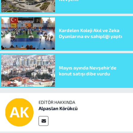
Kardelen Koleji Akıl ve Zeka
Oyunlarına ev sahipliği yaptı
Mayıs ayında Nevşehir’de
konut satışı dibe vurdu
EDITÖR HAKKINDA
Alpaslan Körükcü