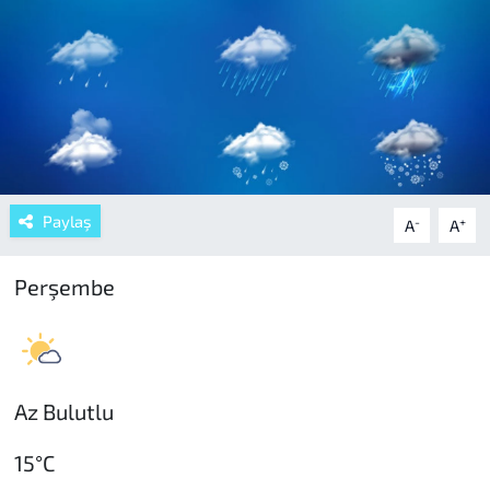
Paylaş
-
+
A
A
Perşembe
Az Bulutlu
15°C