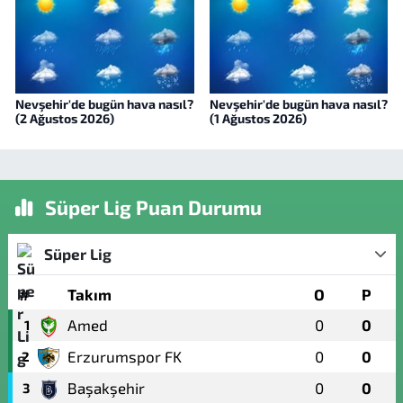
Nevşehir'de bugün hava nasıl?
Nevşehir'de bugün hava nasıl?
(2 Ağustos 2026)
(1 Ağustos 2026)
Süper Lig Puan Durumu
Süper Lig
#
Takım
O
P
Amed
0
0
1
Erzurumspor FK
0
0
2
Başakşehir
0
0
3