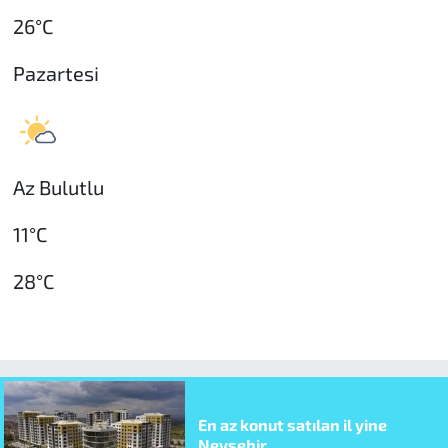
26°C
Pazartesi
Az Bulutlu
11°C
28°C
En az konut satılan il yine
Nevşehir