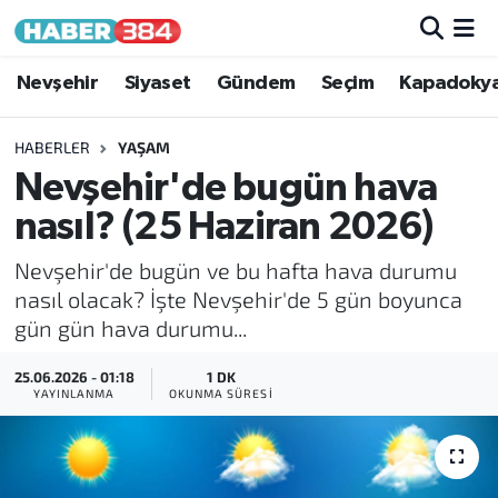
Nöbetçi Eczaneler
Nevşehir
Siyaset
Gündem
Seçim
Kapadoky
Hava Durumu
HABERLER
YAŞAM
Nevşehir'de bugün hava
Trafik Durumu
nasıl? (25 Haziran 2026)
Süper Lig Puan Durumu ve Fikstür
Nevşehir'de bugün ve bu hafta hava durumu
nasıl olacak? İşte Nevşehir'de 5 gün boyunca
Tüm Manşetler
gün gün hava durumu...
Son Dakika Haberleri
25.06.2026 - 01:18
1 DK
YAYINLANMA
OKUNMA SÜRESI
Haber Arşivi