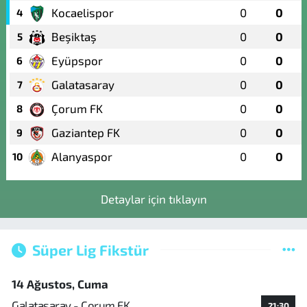
Kocaelispor
0
0
4
Beşiktaş
0
0
5
Eyüpspor
0
0
6
Galatasaray
0
0
7
Çorum FK
0
0
8
Gaziantep FK
0
0
9
Alanyaspor
0
0
10
Detaylar için tıklayın
Süper Lig Fikstür
14 Ağustos, Cuma
Galatasaray - Çorum FK
21:30