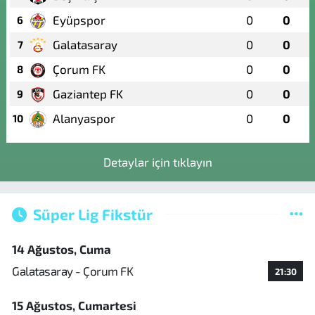
Eyüpspor
0
0
6
Galatasaray
0
0
7
Çorum FK
0
0
8
Gaziantep FK
0
0
9
Alanyaspor
0
0
10
Detaylar için tıklayın
Süper Lig Fikstür
14 Ağustos, Cuma
Galatasaray - Çorum FK
21:30
15 Ağustos, Cumartesi