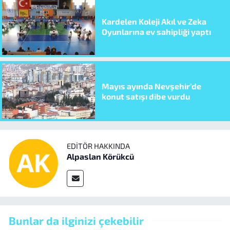
Kardelen Koleji Akıl ve Zeka
Oyunlarına ev sahipliği yaptı
Mayıs ayında Nevşehir’de
konut satışı dibe vurdu
EDITÖR HAKKINDA
Alpaslan Körükcü
Bunlar da ilginizi çekebilir