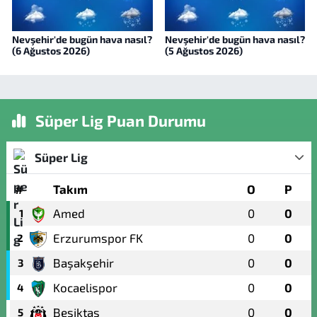
Nevşehir'de bugün hava nasıl?
Nevşehir'de bugün hava nasıl?
(6 Ağustos 2026)
(5 Ağustos 2026)
Süper Lig Puan Durumu
Süper Lig
#
Takım
O
P
Amed
0
0
1
Erzurumspor FK
0
0
2
Başakşehir
0
0
3
Kocaelispor
0
0
4
Beşiktaş
0
0
5