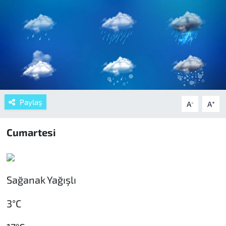
Paylaş
-
+
A
A
Cumartesi
Sağanak Yağışlı
3°C