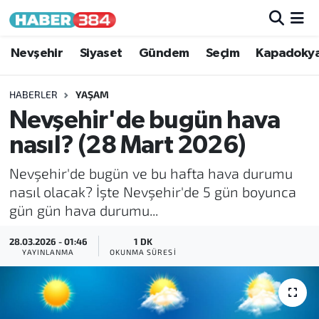
Nöbetçi Eczaneler
Nevşehir
Siyaset
Gündem
Seçim
Kapadoky
Hava Durumu
HABERLER
YAŞAM
Nevşehir'de bugün hava
Trafik Durumu
nasıl? (28 Mart 2026)
Süper Lig Puan Durumu ve Fikstür
Nevşehir'de bugün ve bu hafta hava durumu
nasıl olacak? İşte Nevşehir'de 5 gün boyunca
Tüm Manşetler
gün gün hava durumu...
Son Dakika Haberleri
28.03.2026 - 01:46
1 DK
YAYINLANMA
OKUNMA SÜRESI
Haber Arşivi