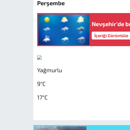
Perşembe
Nevşehir'de b
İçeriği Görüntüle
Yağmurlu
9°C
17°C