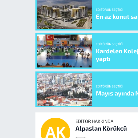
EDITÖRÜN SEÇTIĞI
En az konut sat
EDITÖRÜN SEÇTIĞI
Kardelen Kolej
yaptı
EDITÖRÜN SEÇTIĞI
Mayıs ayında N
EDITÖR HAKKINDA
Alpaslan Körükcü