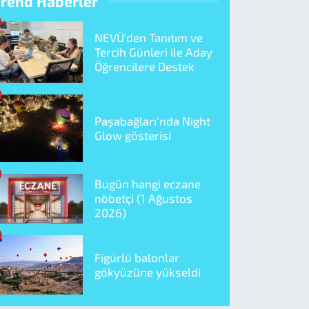
Trend Haberler
NEVÜ’den Tanıtım ve
Tercih Günleri ile Aday
Öğrencilere Destek
Paşabağları'nda Night
Glow gösterisi
Bugün hangi eczane
nöbetçi (1 Ağustos
2026)
Figürlü balonlar
gökyüzüne yükseldi