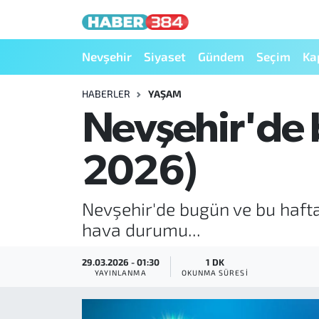
Nöbetçi Eczaneler
Nevşehir
Siyaset
Gündem
Seçim
Ka
Hava Durumu
HABERLER
YAŞAM
Nevşehir'de 
Trafik Durumu
2026)
Süper Lig Puan Durumu ve Fikstür
Tüm Manşetler
Nevşehir'de bugün ve bu haft
hava durumu...
Son Dakika Haberleri
29.03.2026 - 01:30
1 DK
Haber Arşivi
YAYINLANMA
OKUNMA SÜRESI