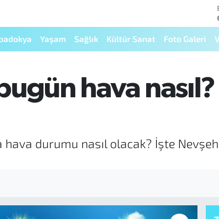
padokya
Yaşam
Sağlık
Kültür Sanat
Foto Galeri
V
bugün hava nasıl?
a hava durumu nasıl olacak? İşte Nevşeh