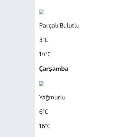
Parçalı Bulutlu
3°C
14°C
Çarşamba
Yağmurlu
6°C
16°C