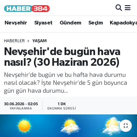
Nöbetçi Eczaneler
Nevşehir
Siyaset
Gündem
Seçim
Kapadoky
Hava Durumu
HABERLER
YAŞAM
Nevşehir'de bugün hava
Trafik Durumu
nasıl? (30 Haziran 2026)
Süper Lig Puan Durumu ve Fikstür
Nevşehir'de bugün ve bu hafta hava durumu
nasıl olacak? İşte Nevşehir'de 5 gün boyunca
Tüm Manşetler
gün gün hava durumu...
Son Dakika Haberleri
30.06.2026 - 02:05
1 DK
YAYINLANMA
OKUNMA SÜRESI
Haber Arşivi