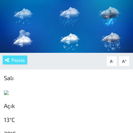
Paylaş
-
+
A
A
Salı
Açık
13°C