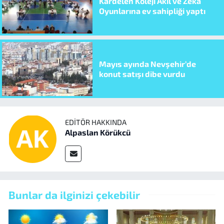
Kardelen Koleji Akıl ve Zeka
Oyunlarına ev sahipliği yaptı
Mayıs ayında Nevşehir’de
konut satışı dibe vurdu
EDITÖR HAKKINDA
Alpaslan Körükcü
Bunlar da ilginizi çekebilir