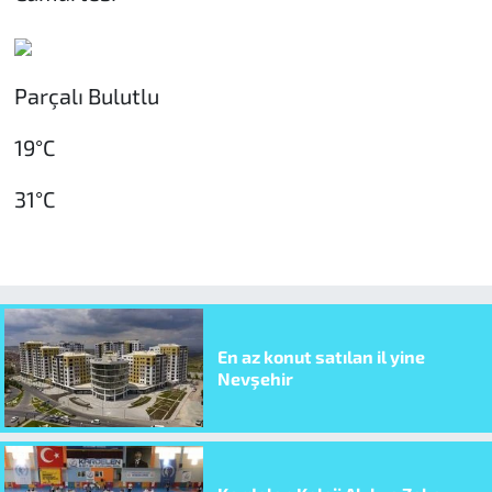
Parçalı Bulutlu
19°C
31°C
En az konut satılan il yine
Nevşehir