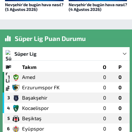
Nevşehir'de bugün hava nasıl?
Nevşehir'de bugün hava nasıl?
(5 Ağustos 2026)
(4 Ağustos 2026)
Süper Lig Puan Durumu
Süper Lig
#
Takım
O
P
Amed
0
0
1
Erzurumspor FK
0
0
2
Başakşehir
0
0
3
Kocaelispor
0
0
4
Beşiktaş
0
0
5
Eyüpspor
0
0
6