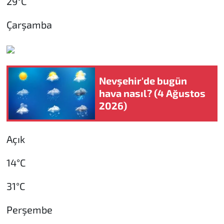
29°C
Çarşamba
Nevşehir'de bugün
hava nasıl? (4 Ağustos
2026)
Açık
14°C
31°C
Perşembe