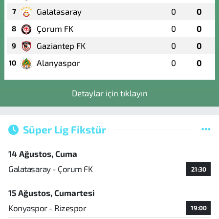
Galatasaray
0
0
7
Çorum FK
0
0
8
Gaziantep FK
0
0
9
Alanyaspor
0
0
10
Detaylar için tıklayın
Süper Lig Fikstür
14 Ağustos, Cuma
Galatasaray - Çorum FK
21:30
15 Ağustos, Cumartesi
Konyaspor - Rizespor
19:00