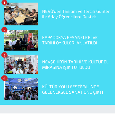
1
NEVÜ’den Tanıtım ve Tercih Günleri
ile Aday Öğrencilere Destek
2
KAPADOKYA EFSANELERİ VE
TARİHİ ÖYKÜLERİ ANLATILDI
3
NEVŞEHİR’İN TARİHİ VE KÜLTÜREL
MİRASINA IŞIK TUTULDU
4
KÜLTÜR YOLU FESTİVALİ’NDE
GELENEKSEL SANAT ÖNE ÇIKTI