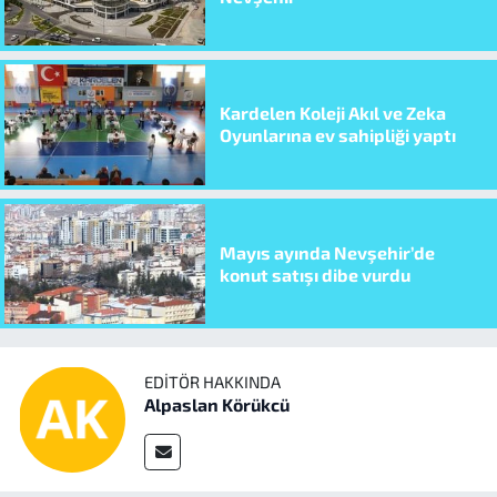
Kardelen Koleji Akıl ve Zeka
Oyunlarına ev sahipliği yaptı
Mayıs ayında Nevşehir’de
konut satışı dibe vurdu
EDITÖR HAKKINDA
Alpaslan Körükcü