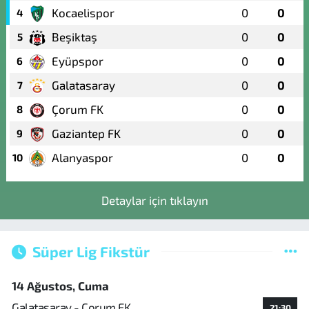
Kocaelispor
0
0
4
Beşiktaş
0
0
5
Eyüpspor
0
0
6
Galatasaray
0
0
7
Çorum FK
0
0
8
Gaziantep FK
0
0
9
Alanyaspor
0
0
10
Detaylar için tıklayın
Süper Lig Fikstür
14 Ağustos, Cuma
Galatasaray - Çorum FK
21:30