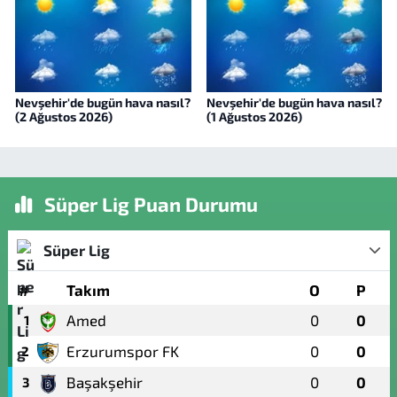
Nevşehir'de bugün hava nasıl?
Nevşehir'de bugün hava nasıl?
(2 Ağustos 2026)
(1 Ağustos 2026)
Süper Lig Puan Durumu
Süper Lig
#
Takım
O
P
Amed
0
0
1
Erzurumspor FK
0
0
2
Başakşehir
0
0
3