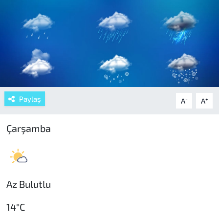
Paylaş
-
+
A
A
Çarşamba
Az Bulutlu
14°C