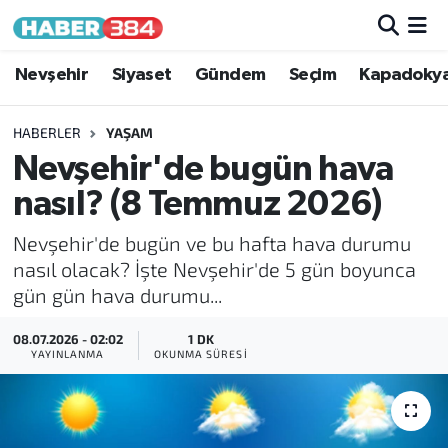
Nöbetçi Eczaneler
Nevşehir
Siyaset
Gündem
Seçim
Kapadoky
Hava Durumu
HABERLER
YAŞAM
Nevşehir'de bugün hava
Trafik Durumu
nasıl? (8 Temmuz 2026)
Süper Lig Puan Durumu ve Fikstür
Nevşehir'de bugün ve bu hafta hava durumu
nasıl olacak? İşte Nevşehir'de 5 gün boyunca
Tüm Manşetler
gün gün hava durumu...
Son Dakika Haberleri
08.07.2026 - 02:02
1 DK
YAYINLANMA
OKUNMA SÜRESI
Haber Arşivi