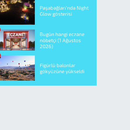
Paşabağları'nda Night
Glow gösterisi
Bugün hangi eczane
nöbetçi (1 Ağustos
2026)
Figürlü balonlar
gökyüzüne yükseldi