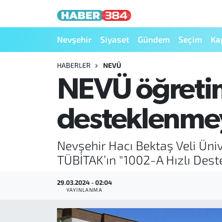
Nöbetçi Eczaneler
Nevşehir
Siyaset
Gündem
Seçim
Ka
Hava Durumu
HABERLER
NEVÜ
NEVÜ öğretim
Trafik Durumu
desteklenme
Süper Lig Puan Durumu ve Fikstür
Tüm Manşetler
Nevşehir Hacı Bektaş Veli Üniv
TÜBİTAK’ın "1002-A Hızlı Des
Son Dakika Haberleri
29.03.2024 - 02:04
Haber Arşivi
YAYINLANMA