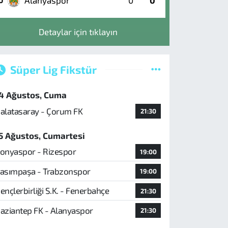
Alanyaspor
0
0
0
Detaylar için tıklayın
Süper Lig Fikstür
4 Ağustos, Cuma
alatasaray - Çorum FK
21:30
5 Ağustos, Cumartesi
onyaspor - Rizespor
19:00
asımpaşa - Trabzonspor
19:00
ençlerbirliği S.K. - Fenerbahçe
21:30
aziantep FK - Alanyaspor
21:30