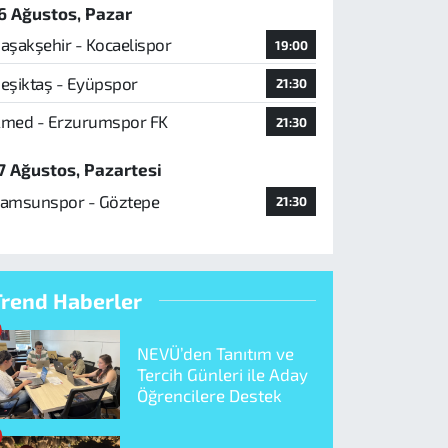
6 Ağustos, Pazar
aşakşehir - Kocaelispor
19:00
eşiktaş - Eyüpspor
21:30
med - Erzurumspor FK
21:30
7 Ağustos, Pazartesi
amsunspor - Göztepe
21:30
Trend Haberler
NEVÜ’den Tanıtım ve
Tercih Günleri ile Aday
Öğrencilere Destek