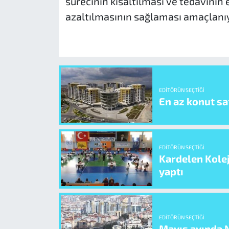
sürecinin kısaltılması ve tedavinin
azaltılmasının sağlaması amaçlanı
EDITÖRÜN SEÇTIĞI
En az konut sat
EDITÖRÜN SEÇTIĞI
Kardelen Kolej
yaptı
EDITÖRÜN SEÇTIĞI
Mayıs ayında N