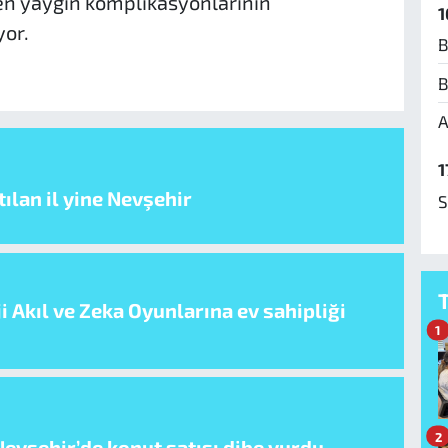
 en yaygın komplikasyonlarının
1
yor.
B
B
A
1
ılan il yine Nevşehir
S
i Akıl ve Zeka Oyunlarına ev sahipliği
1
2
evşehir’de konut satışı dibe vurdu