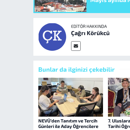
EDITÖR HAKKINDA
Çağrı Körükcü
Bunlar da ilginizi çekebilir
NEVÜ’den Tanıtım ve Tercih
7. Uluslar
Günleri ile Aday Öğrencilere
Tarihi Öğ