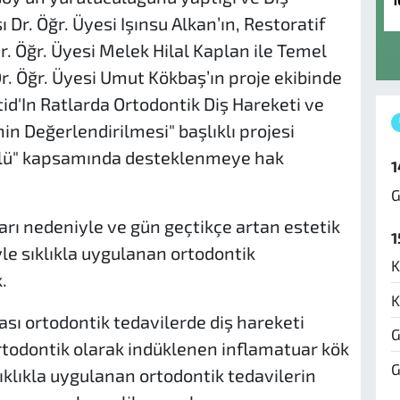
1
 Dr. Öğr. Üyesi Işınsu Alkan’ın, Restoratif
r. Öğr. Üyesi Melek Hilal Kaplan ile Temel
Dr. Öğr. Üyesi Umut Kökbaş’ın proje ekibinde
tid'In Ratlarda Ortodontik Diş Hareketi ve
in Değerlendirilmesi" başlıklı projesi
ülü" kapsamında desteklenmeye hak
1
G
rı nedeniyle ve gün geçtikçe artan estetik
1
yle sıklıkla uygulanan ortodontik
K
.
K
ası ortodontik tedavilerde diş hareketi
G
rtodontik olarak indüklenen inflamatuar kök
G
ıklıkla uygulanan ortodontik tedavilerin