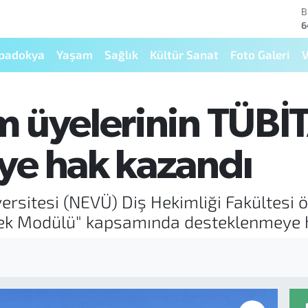
B
6
D
4
padokya
Yaşam
Sağlık
Kültür Sanat
Foto Galeri
V
E
5
S
6
 üyelerinin TÜBİT
G
6
B
ye hak kazandı
1
ersitesi (NEVÜ) Diş Hekimliği Fakültesi ö
tek Modülü" kapsamında desteklenmeye 