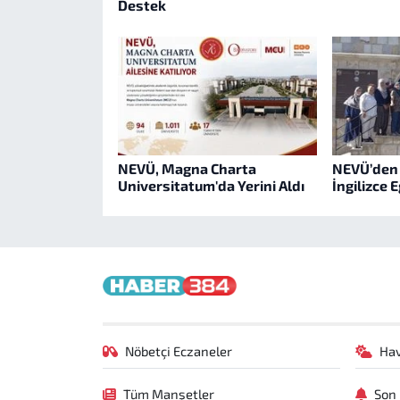
Destek
NEVÜ, Magna Charta
NEVÜ’den 
Universitatum'da Yerini Aldı
İngilizce E
Nöbetçi Eczaneler
Ha
Tüm Manşetler
Son 