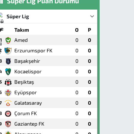
Süper Lig Puan Durumu
Süper Lig
#
Takım
O
P
Amed
0
0
1
Erzurumspor FK
0
0
2
Başakşehir
0
0
3
Kocaelispor
0
0
4
Beşiktaş
0
0
5
Eyüpspor
0
0
6
Galatasaray
0
0
7
Çorum FK
0
0
8
Gaziantep FK
0
0
9