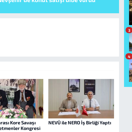
3
4
arası Kore Savaşı
NEVÜ ile NERO İş Birliği Yaptı
retmenler Kongresi