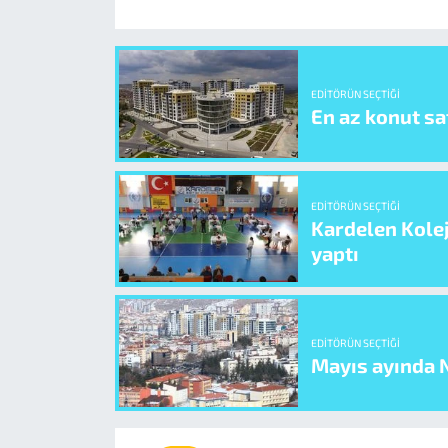
EDITÖRÜN SEÇTIĞI
En az konut sat
EDITÖRÜN SEÇTIĞI
Kardelen Kolej
yaptı
EDITÖRÜN SEÇTIĞI
Mayıs ayında N