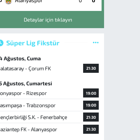
Alanyaspor
0
0
0
Detaylar için tıklayın
Süper Lig Fikstür
4 Ağustos, Cuma
alatasaray - Çorum FK
21:30
5 Ağustos, Cumartesi
onyaspor - Rizespor
19:00
asımpaşa - Trabzonspor
19:00
ençlerbirliği S.K. - Fenerbahçe
21:30
aziantep FK - Alanyaspor
21:30