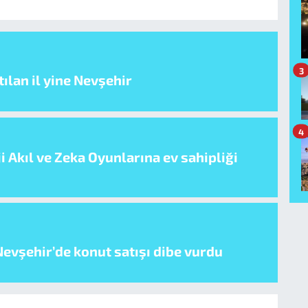
3
ılan il yine Nevşehir
4
i Akıl ve Zeka Oyunlarına ev sahipliği
evşehir’de konut satışı dibe vurdu