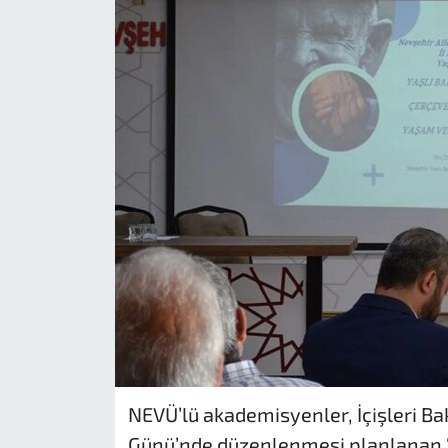
NEVÜ’lü akademisyenler, İçişleri Ba
Günü’nde düzenlenmesi planlanan ‘II.