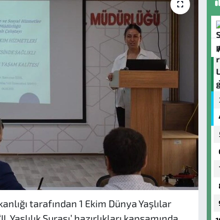
kanlığı tarafından 1 Ekim Dünya Yaşlılar
 Yaşlılık Şurası’ hazırlıkları kapsamında