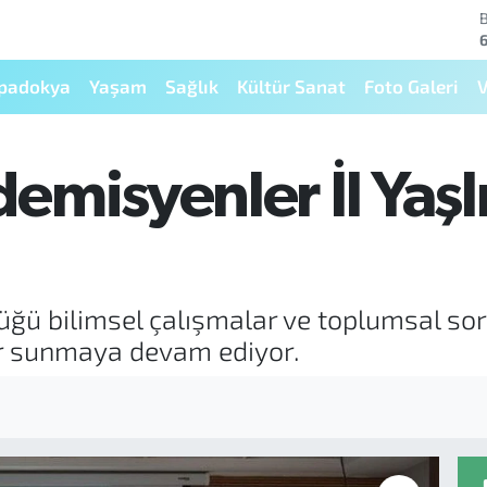
padokya
Yaşam
Sağlık
Kültür Sanat
Foto Galeri
V
misyenler İl Yaşlı
tüğü bilimsel çalışmalar ve toplumsal so
ar sunmaya devam ediyor.