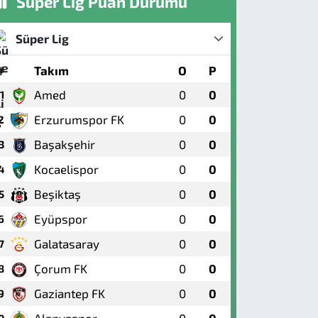
Süper Lig Puan Durumu
Süper Lig
#
Takım
O
P
Amed
0
0
1
Erzurumspor FK
0
0
2
Başakşehir
0
0
3
Kocaelispor
0
0
4
Beşiktaş
0
0
5
Eyüpspor
0
0
6
Galatasaray
0
0
7
Çorum FK
0
0
8
Gaziantep FK
0
0
9