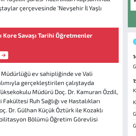
1
ştaylar çerçevesinde ‘Nevşehir İl Yaşlı
sı Kore Savaşı Tarihi Öğretmenler
1
G
l Müdürlüğü ev sahipliğinde ve Vali
1
lımıyla gerçekleştirilen çalıştayda
K
Yüksekokulu Müdürü Doç. Dr. Kamuran Özdil,
 Fakültesi Ruh Sağlığı ve Hastalıkları
K
oç. Dr. Gülhan Küçük Öztürk ile Kozaklı
G
bilitasyon Bölümü Öğretim Görevlisi
G