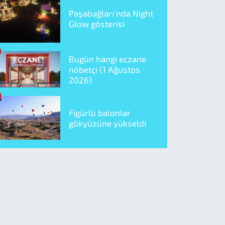
Paşabağları'nda Night
Glow gösterisi
Bugün hangi eczane
nöbetçi (1 Ağustos
2026)
Figürlü balonlar
gökyüzüne yükseldi