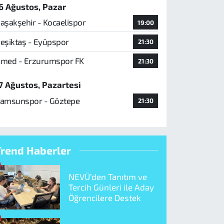
6 Ağustos, Pazar
aşakşehir - Kocaelispor
19:00
eşiktaş - Eyüpspor
21:30
med - Erzurumspor FK
21:30
7 Ağustos, Pazartesi
amsunspor - Göztepe
21:30
Trend Haberler
NEVÜ’den Tanıtım ve
Tercih Günleri ile Aday
Öğrencilere Destek