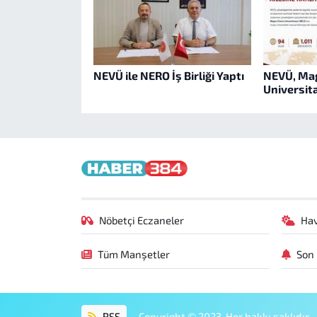
NEVÜ ile NERO İş Birliği Yaptı
NEVÜ, Ma
Universita
Nöbetçi Eczaneler
Ha
Tüm Manşetler
Son 
RSS
Copyright © 2023. Her hakkı saklıdır.