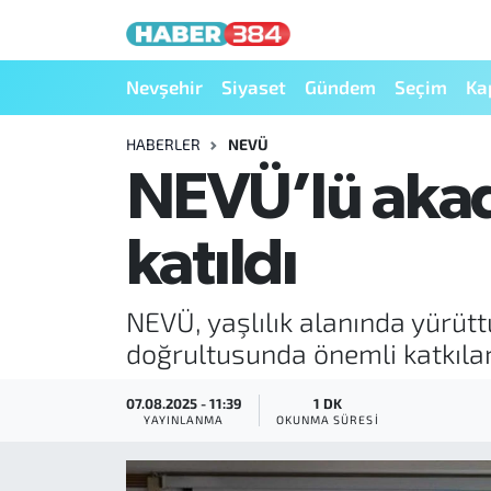
Nöbetçi Eczaneler
Nevşehir
Siyaset
Gündem
Seçim
Ka
Hava Durumu
HABERLER
NEVÜ
NEVÜ’lü akade
Trafik Durumu
katıldı
Süper Lig Puan Durumu ve Fikstür
Tüm Manşetler
NEVÜ, yaşlılık alanında yürüt
doğrultusunda önemli katkıl
Son Dakika Haberleri
07.08.2025 - 11:39
1 DK
Haber Arşivi
YAYINLANMA
OKUNMA SÜRESI