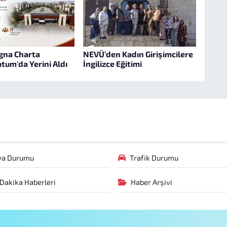
gna Charta
NEVÜ’den Kadın Girişimcilere
tum'da Yerini Aldı
İngilizce Eğitimi
va Durumu
Trafik Durumu
Dakika Haberleri
Haber Arşivi