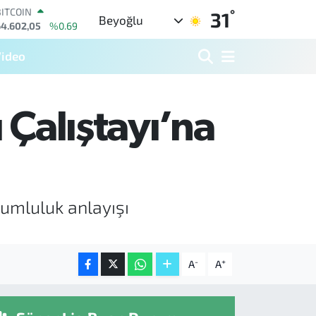
BITCOIN
°
31
Beyoğlu
64.602,05
%0.69
DOLAR
47,6006
%0.06
ideo
EURO
55,0250
%0.02
STERLİN
64,2398
%0.2
 Çalıştayı’na
GRAM ALTIN
6513.94
%0.32
BİST100
13.768
%48
rumluluk anlayışı
-
+
A
A