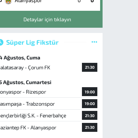
Alanyaspor
0
0
0
Detaylar için tıklayın
Süper Lig Fikstür
4 Ağustos, Cuma
alatasaray - Çorum FK
21:30
5 Ağustos, Cumartesi
onyaspor - Rizespor
19:00
asımpaşa - Trabzonspor
19:00
ençlerbirliği S.K. - Fenerbahçe
21:30
aziantep FK - Alanyaspor
21:30