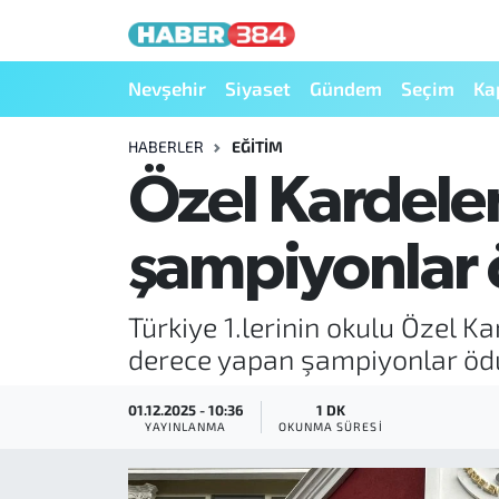
Nöbetçi Eczaneler
Nevşehir
Siyaset
Gündem
Seçim
Ka
Hava Durumu
HABERLER
EĞITIM
Özel Kardele
Trafik Durumu
şampiyonlar ö
Süper Lig Puan Durumu ve Fikstür
Tüm Manşetler
Türkiye 1.lerinin okulu Özel 
derece yapan şampiyonlar ödül
Son Dakika Haberleri
01.12.2025 - 10:36
1 DK
Haber Arşivi
YAYINLANMA
OKUNMA SÜRESI