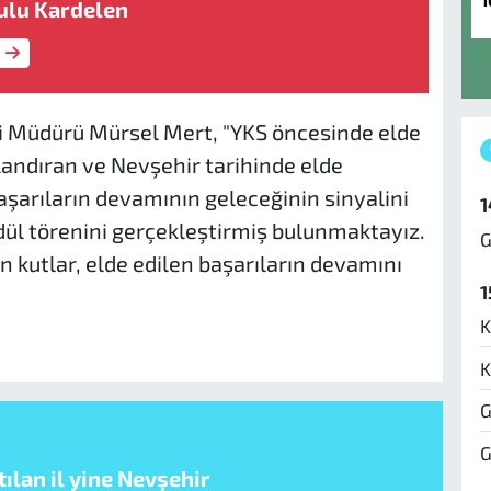
1
ulu Kardelen
i Müdürü Mürsel Mert, "YKS öncesinde elde
rlandıran ve Nevşehir tarihinde elde
başarıların devamının geleceğinin sinyalini
1
ül törenini gerçekleştirmiş bulunmaktayız.
G
 kutlar, elde edilen başarıların devamını
1
K
K
G
G
ılan il yine Nevşehir