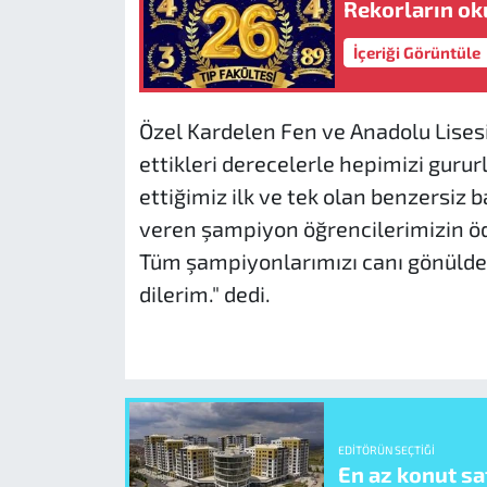
Rekorların ok
İçeriği Görüntüle
Özel Kardelen Fen ve Anadolu Lises
ettikleri derecelerle hepimizi guru
ettiğimiz ilk ve tek olan benzersiz 
veren şampiyon öğrencilerimizin öd
Tüm şampiyonlarımızı canı gönülden
dilerim." dedi.
EDITÖRÜN SEÇTIĞI
En az konut sat