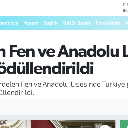
BI
64
D
47
padokya
Yaşam
Sağlık
Kültür Sanat
Foto Galeri
V
E
55
ST
64
n Fen ve Anadolu 
GR
66
Bİ
düllendirildi
13
Kardelen Fen ve Anadolu Lisesinde Türkiy
lendirildi.