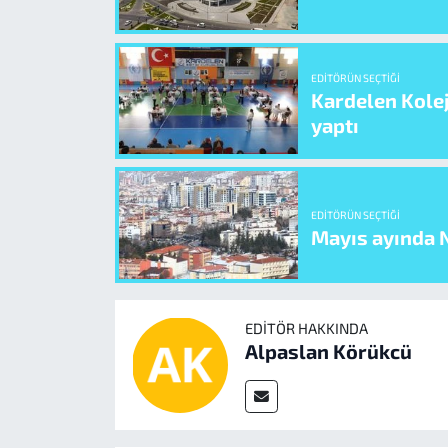
EDITÖRÜN SEÇTIĞI
Kardelen Kolej
yaptı
EDITÖRÜN SEÇTIĞI
Mayıs ayında N
EDITÖR HAKKINDA
Alpaslan Körükcü