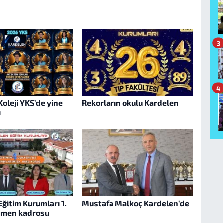
3
4
oleji YKS’de yine
Rekorların okulu Kardelen
ı
ğitim Kurumları 1.
Mustafa Malkoç Kardelen’de
etmen kadrosu