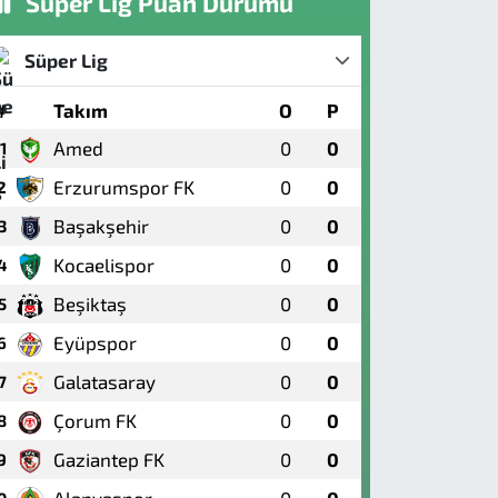
Süper Lig Puan Durumu
Süper Lig
#
Takım
O
P
Amed
0
0
1
Erzurumspor FK
0
0
2
Başakşehir
0
0
3
Kocaelispor
0
0
4
Beşiktaş
0
0
5
Eyüpspor
0
0
6
Galatasaray
0
0
7
Çorum FK
0
0
8
Gaziantep FK
0
0
9