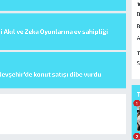
1
B
B
i Akıl ve Zeka Oyunlarına ev sahipliği
A
1
S
evşehir’de konut satışı dibe vurdu
1
2