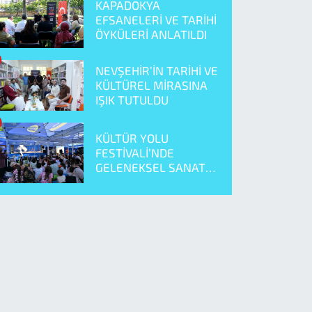
KAPADOKYA
EFSANELERİ VE TARİHİ
ÖYKÜLERİ ANLATILDI
NEVŞEHİR’İN TARİHİ VE
KÜLTÜREL MİRASINA
IŞIK TUTULDU
KÜLTÜR YOLU
FESTİVALİ’NDE
GELENEKSEL SANAT
ÖNE ÇIKTI