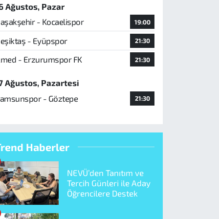
6 Ağustos, Pazar
aşakşehir - Kocaelispor
19:00
eşiktaş - Eyüpspor
21:30
med - Erzurumspor FK
21:30
7 Ağustos, Pazartesi
amsunspor - Göztepe
21:30
Trend Haberler
NEVÜ’den Tanıtım ve
Tercih Günleri ile Aday
Öğrencilere Destek