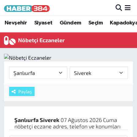
Nöbetçi Eczaneler
Nevşehir
Siyaset
Gündem
Seçim
Kapadoky
Hava Durumu
Nöbetçi Eczaneler
Trafik Durumu
Süper Lig Puan Durumu ve Fikstür
Tüm Manşetler
Paylaş
Son Dakika Haberleri
Haber Arşivi
Şanlıurfa
Siverek
07 Ağustos 2026 Cuma
nöbetçi eczane adres, telefon ve konumları