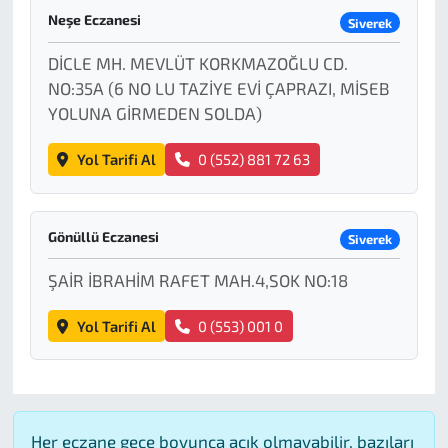
Neşe Eczanesi
Siverek
DİCLE MH. MEVLÜT KORKMAZOĞLU CD.
NO:35A (6 NO LU TAZİYE EVİ ÇAPRAZI, MİSEB
YOLUNA GİRMEDEN SOLDA)
Yol Tarifi Al
0 (552) 881 72 63
Gönüllü Eczanesi
Siverek
ŞAİR İBRAHİM RAFET MAH.4,SOK NO:18
Yol Tarifi Al
0 (553) 001 0
Her eczane gece boyunca açık olmayabilir, bazıları