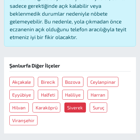
sadece gerektiğinde açık kalabilir veya
beklenmedik durumlar nedeniyle nöbete
gelemeyebilir. Bu nedenle, yola çıkmadan önce
eczanenin açık olduğunu telefon aracılığıyla teyit
etmeniz iyi bir fikir olacaktır.
Şanlıurfa Diğer İlçeler
Akçakale
Birecik
Bozova
Ceylanpinar
Eyyübiye
Halfeti
Haliliye
Harran
Hilvan
Karaköprü
Siverek
Suruç
Viranşehir