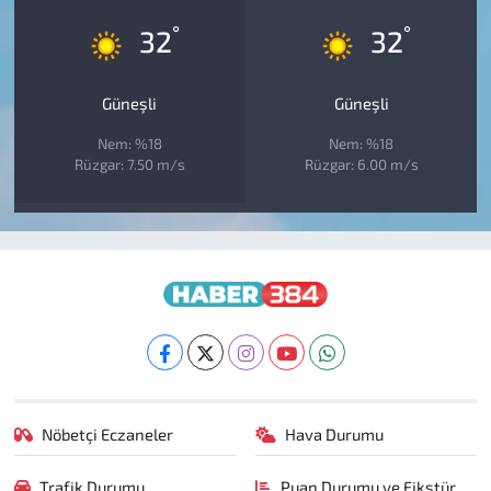
°
°
32
32
Güneşli
Güneşli
Nem: %18
Nem: %18
Rüzgar: 7.50 m/s
Rüzgar: 6.00 m/s
Nöbetçi Eczaneler
Hava Durumu
Trafik Durumu
Puan Durumu ve Fikstür