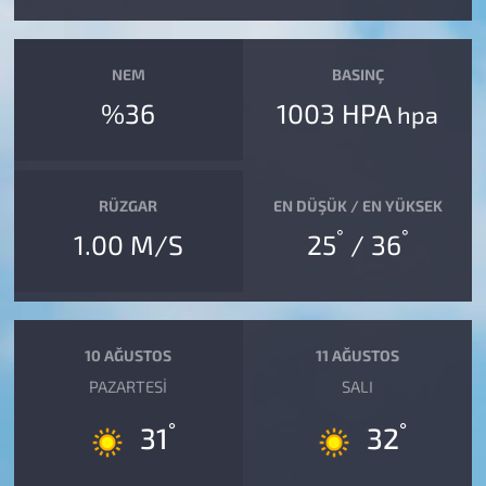
NEM
BASINÇ
%36
1003 HPA
hpa
RÜZGAR
EN DÜŞÜK / EN YÜKSEK
°
°
1.00 M/S
25
/ 36
10 AĞUSTOS
11 AĞUSTOS
PAZARTESI
SALI
°
°
31
32