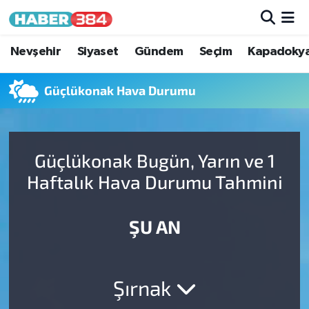
Nöbetçi Eczaneler
Nevşehir
Siyaset
Gündem
Seçim
Kapadoky
Hava Durumu
Güçlükonak Hava Durumu
Trafik Durumu
Güçlükonak Bugün, Yarın ve 1
Süper Lig Puan Durumu ve Fikstür
Haftalık Hava Durumu Tahmini
Tüm Manşetler
ŞU AN
Son Dakika Haberleri
Haber Arşivi
Şırnak