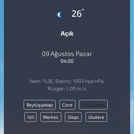
°
26
Açık
09 Ağustos Pazar
04:00
Nem: %36, Basınç: 1003 hpa hPa,
Rüzgar: 1.00 m/s
Beytüşşebap
Cizre
Güçlükonak
İdil
Merkez
Silopi
Uludere