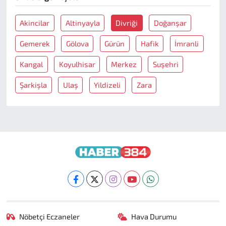
Akincilar
Altinyayla
Divriği
Doğanşar
Gemerek
Gölova
Gürün
Hafik
İmranli
Kangal
Koyulhisar
Merkez
Suşehri
Şarkişla
Ulaş
Yildizeli
Zara
Nöbetçi Eczaneler
Hava Durumu