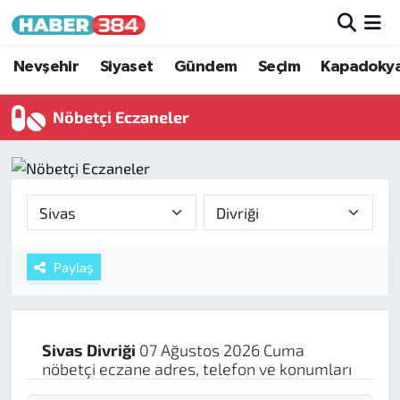
Nöbetçi Eczaneler
Nevşehir
Siyaset
Gündem
Seçim
Kapadoky
Hava Durumu
Nöbetçi Eczaneler
Trafik Durumu
Süper Lig Puan Durumu ve Fikstür
Tüm Manşetler
Paylaş
Son Dakika Haberleri
Haber Arşivi
Sivas
Divriği
07 Ağustos 2026 Cuma
nöbetçi eczane adres, telefon ve konumları