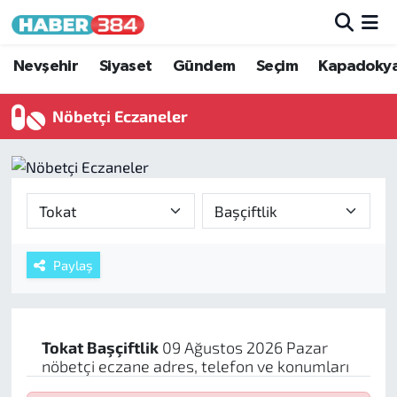
Nöbetçi Eczaneler
Nevşehir
Siyaset
Gündem
Seçim
Kapadoky
Hava Durumu
Nöbetçi Eczaneler
Trafik Durumu
Süper Lig Puan Durumu ve Fikstür
Tüm Manşetler
Paylaş
Son Dakika Haberleri
Haber Arşivi
Tokat
Başçiftlik
09 Ağustos 2026 Pazar
nöbetçi eczane adres, telefon ve konumları