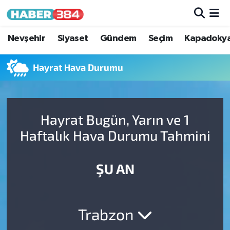
Nöbetçi Eczaneler
Nevşehir
Siyaset
Gündem
Seçim
Kapadoky
Hava Durumu
Hayrat Hava Durumu
Trafik Durumu
Hayrat Bugün, Yarın ve 1
Süper Lig Puan Durumu ve Fikstür
Haftalık Hava Durumu Tahmini
Tüm Manşetler
ŞU AN
Son Dakika Haberleri
Haber Arşivi
Trabzon