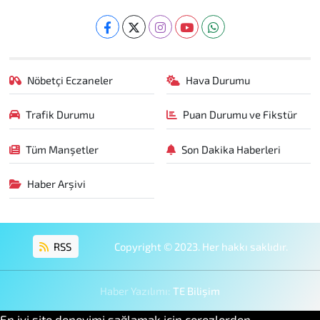
Nöbetçi Eczaneler
Hava Durumu
Trafik Durumu
Puan Durumu ve Fikstür
Tüm Manşetler
Son Dakika Haberleri
Haber Arşivi
RSS
Copyright © 2023. Her hakkı saklıdır.
Haber Yazılımı:
TE Bilişim
En iyi site deneyimi sağlamak için çerezlerden