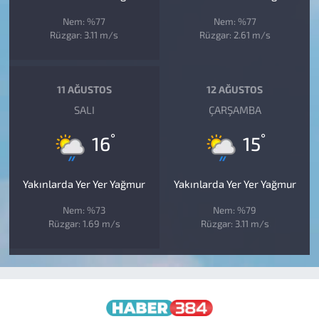
Nem: %77
Nem: %77
Rüzgar: 3.11 m/s
Rüzgar: 2.61 m/s
11 AĞUSTOS
12 AĞUSTOS
SALI
ÇARŞAMBA
°
°
16
15
Yakınlarda Yer Yer Yağmur
Yakınlarda Yer Yer Yağmur
Nem: %73
Nem: %79
Rüzgar: 1.69 m/s
Rüzgar: 3.11 m/s