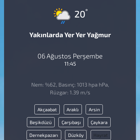
°
20
Yakınlarda Yer Yer Yağmur
06 Ağustos Perşembe
11:45
Nem: %62, Basınç: 1013 hpa hPa,
Rüzgar: 1.39 m/s
Akçaabat
Araklı
Arsin
Beşikdüzü
Çarşıbaşı
Çaykara
Dernekpazarı
Düzköy
Hayrat