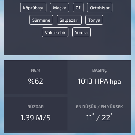
Köprübaşı
Maçka
Of
Ortahisar
Sürmene
Şalpazarı
Tonya
Vakfıkebir
Yomra
NEM
BASINÇ
%62
1013 HPA
hpa
RÜZGAR
EN DÜŞÜK / EN YÜKSEK
°
°
1.39 M/S
11
/ 22