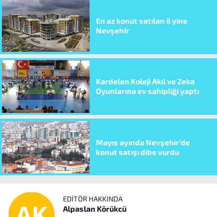
En az konut satılan il yine
Nevşehir
Kardelen Koleji Akıl ve Zeka
Oyunlarına ev sahipliği yaptı
Mayıs ayında Nevşehir’de
konut satışı dibe vurdu
EDITÖR HAKKINDA
Alpaslan Körükcü