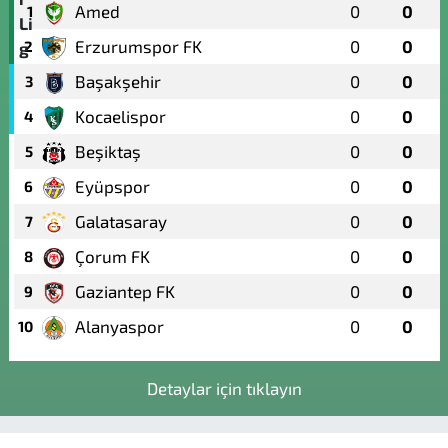
Amed
0
0
1
Erzurumspor FK
0
0
2
Başakşehir
0
0
3
Kocaelispor
0
0
4
Beşiktaş
0
0
5
Eyüpspor
0
0
6
Galatasaray
0
0
7
Çorum FK
0
0
8
Gaziantep FK
0
0
9
Alanyaspor
0
0
10
Detaylar için tıklayın