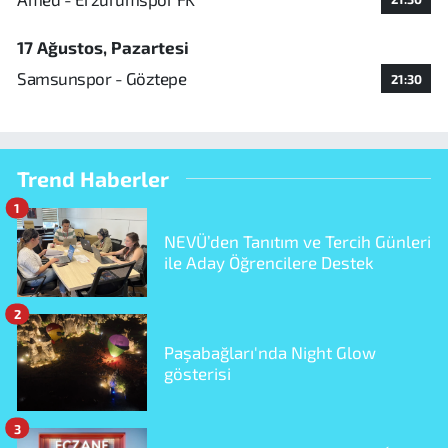
17 Ağustos, Pazartesi
Samsunspor - Göztepe
21:30
Trend Haberler
1
NEVÜ’den Tanıtım ve Tercih Günleri
ile Aday Öğrencilere Destek
2
Paşabağları'nda Night Glow
gösterisi
3