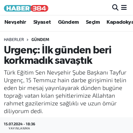
Nöbetçi Eczaneler
Nevşehir
Siyaset
Gündem
Seçim
Kapadoky
Hava Durumu
HABERLER
GÜNDEM
Urgenç: İlk günden beri
Trafik Durumu
korkmadık savaştık
Süper Lig Puan Durumu ve Fikstür
Türk Eğitim Sen Nevşehir Şube Başkanı Tayfur
Urgenç, 15 Temmuz hain darbe girişimini telin
Tüm Manşetler
eden bir mesaj yayınlayarak dünden bugüne
toprağı vatan kılan şehitlerimize Allahtan
Son Dakika Haberleri
rahmet gazilerimize sağlıklı ve uzun ömür
diliyorum dedi.
Haber Arşivi
15.07.2024 - 18:36
YAYINLANMA