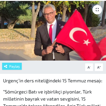
Paylaş
-
+
A
A
Urgenç’in ders niteliğindeki 15 Temmuz mesajı:
“Sömürgeci Batı ve işbirlikçi piyonlar, Türk
milletinin bayrak ve vatan sevgisini, 15
Temmuz’da tekrar öğrendiler. Aziz Türk milleti,