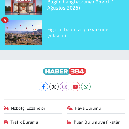
Bugün hangi eczane nöbetçi (1
Ağustos 2026)
4
Figürlü balonlar gökyüzüne
yükseldi
Nöbetçi Eczaneler
Hava Durumu
Trafik Durumu
Puan Durumu ve Fikstür