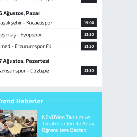
6 Ağustos, Pazar
aşakşehir - Kocaelispor
19:00
eşiktaş - Eyüpspor
21:30
med - Erzurumspor FK
21:30
7 Ağustos, Pazartesi
amsunspor - Göztepe
21:30
Trend Haberler
NEVÜ’den Tanıtım ve
Tercih Günleri ile Aday
Öğrencilere Destek