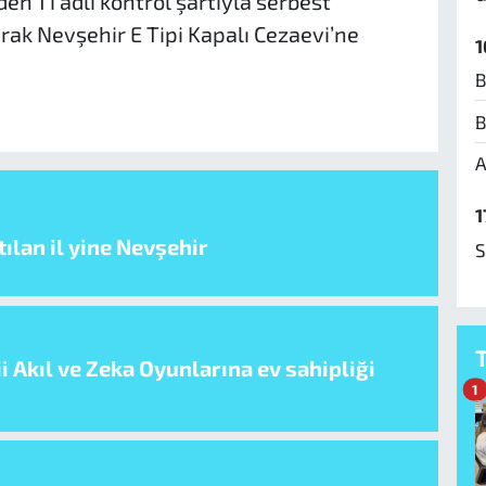
 1’i adli kontrol şartıyla serbest
arak Nevşehir E Tipi Kapalı Cezaevi’ne
1
B
B
A
1
ılan il yine Nevşehir
S
i Akıl ve Zeka Oyunlarına ev sahipliği
1