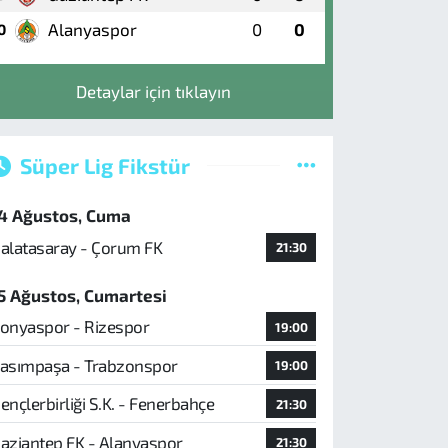
Alanyaspor
0
0
0
Detaylar için tıklayın
Süper Lig Fikstür
4 Ağustos, Cuma
alatasaray - Çorum FK
21:30
5 Ağustos, Cumartesi
onyaspor - Rizespor
19:00
asımpaşa - Trabzonspor
19:00
ençlerbirliği S.K. - Fenerbahçe
21:30
aziantep FK - Alanyaspor
21:30