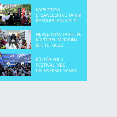
KAPADOKYA
EFSANELERİ VE TARİHİ
ÖYKÜLERİ ANLATILDI
NEVŞEHİR’İN TARİHİ VE
KÜLTÜREL MİRASINA
IŞIK TUTULDU
KÜLTÜR YOLU
FESTİVALİ’NDE
GELENEKSEL SANAT
ÖNE ÇIKTI