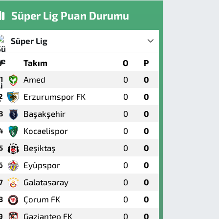
Süper Lig Puan Durumu
Süper Lig
#
Takım
O
P
Amed
0
0
1
Erzurumspor FK
0
0
2
Başakşehir
0
0
3
Kocaelispor
0
0
4
Beşiktaş
0
0
5
Eyüpspor
0
0
6
Galatasaray
0
0
7
Çorum FK
0
0
8
Gaziantep FK
0
0
9