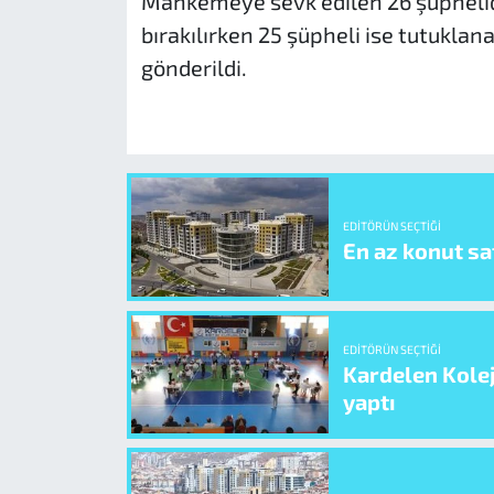
Mahkemeye sevk edilen 26 şüpheliden
bırakılırken 25 şüpheli ise tutuklan
gönderildi.
EDITÖRÜN SEÇTIĞI
En az konut sat
EDITÖRÜN SEÇTIĞI
Kardelen Kolej
yaptı