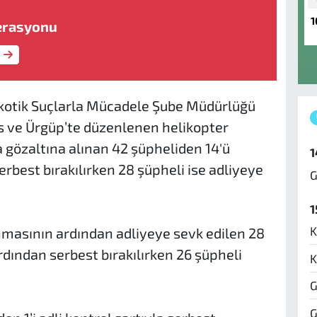
1
erasyonu
kotik Suçlarla Mücadele Şube Müdürlüğü
os ve Ürgüp’te düzenlenen helikopter
gözaltına alınan 42 şüpheliden 14'ü
1
rbest bırakılırken 28 şüpheli ise adliyeye
G
1
K
masının ardından adliyeye sevk edilen 28
ardından serbest bırakılırken 26 şüpheli
K
G
G