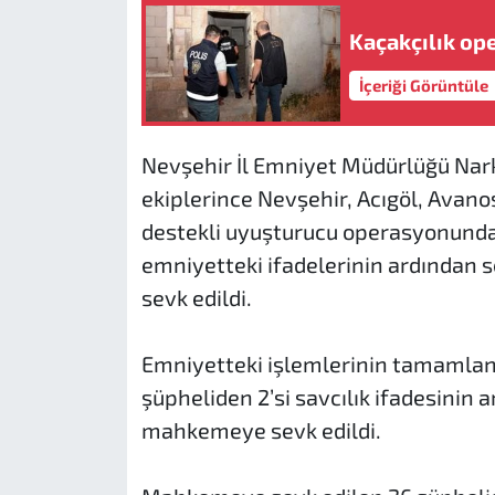
Kaçakçılık op
İçeriği Görüntüle
Nevşehir İl Emniyet Müdürlüğü Nar
ekiplerince Nevşehir, Acıgöl, Avan
destekli uyuşturucu operasyonunda 
emniyetteki ifadelerinin ardından se
sevk edildi.
Emniyetteki işlemlerinin tamamlan
şüpheliden 2’si savcılık ifadesinin 
mahkemeye sevk edildi.