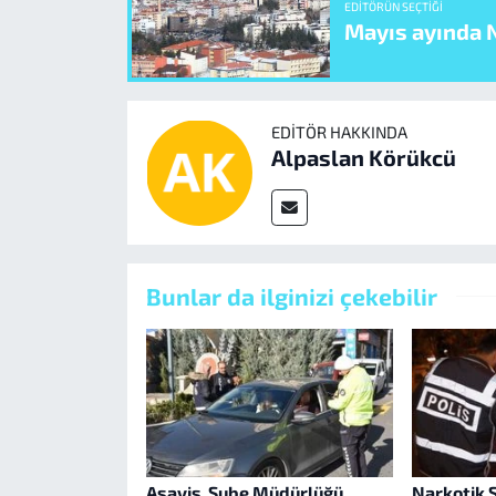
EDITÖRÜN SEÇTIĞI
Mayıs ayında N
EDITÖR HAKKINDA
Alpaslan Körükcü
Bunlar da ilginizi çekebilir
Asayiş Şube Müdürlüğü
Narkotik 