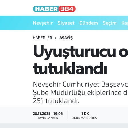
Nöbetçi Eczaneler
Nevşehir
Siyaset
Gündem
Seçim
Ka
Hava Durumu
HABERLER
ASAYIŞ
Uyuşturucu o
Trafik Durumu
tutuklandı
Süper Lig Puan Durumu ve Fikstür
Tüm Manşetler
Nevşehir Cumhuriyet Başsavcı
Şube Müdürlüğü ekiplerince 
Son Dakika Haberleri
25’i tutuklandı.
Haber Arşivi
20.11.2025 - 19:06
1 DK
YAYINLANMA
OKUNMA SÜRESI