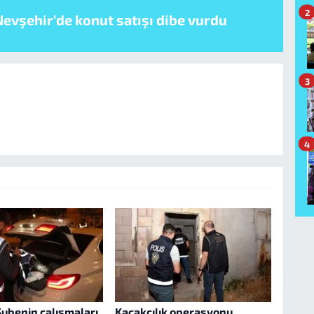
2
evşehir’de konut satışı dibe vurdu
3
4
Şubenin çalışmaları
Kaçakçılık operasyonu