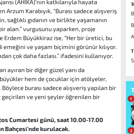
ansı (AHİKA)’nın katkılarıyla hayata
1
en Arzum Karabıyık, “Burası sadece alışveriş
B
in, sağlıklı gıdanın ve birlikte yaşamanın
B
 bir alan.” vurgusunu yaparken, proje
A
 Erdem Büyükkiraz ise, “Her bir üretici, bu
 emeğini ve yaşam biçimini görünür kılıyor.
1
dan çok daha fazlası.” ifadesini kullanıyor.
S
n ayıran bir diğer güzel yanı da
 büyükler hem de çocuklar için atölyeler,
 Böylece burası sadece alışveriş yapılan bir
 geçirilen ve yeni şeyler öğrenilen bir
1
tos Cumartesi günü, saat 10.00-17.00
n Bahçesi’nde kurulacak.
2