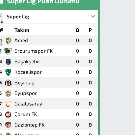
Süper Lig Puan Durumu
Süper Lig
#
Takım
O
P
Amed
0
0
1
Erzurumspor FK
0
0
2
Başakşehir
0
0
3
Kocaelispor
0
0
4
Beşiktaş
0
0
5
Eyüpspor
0
0
6
Galatasaray
0
0
7
Çorum FK
0
0
8
Gaziantep FK
0
0
9