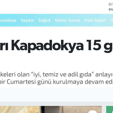
64
D
47
E
padokya
Yaşam
Sağlık
Kültür Sanat
Foto Galeri
V
55
ST
64
GR
rı Kapadokya 15 g
66
Bİ
13
keleri olan “iyi, temiz ve adil gıda” anl
 bir Cumartesi günü kurulmaya devam edi