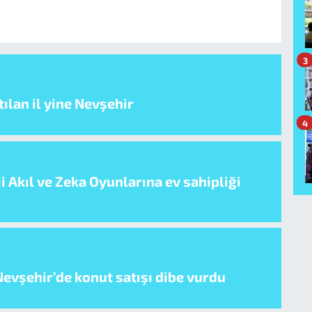
3
ılan il yine Nevşehir
4
i Akıl ve Zeka Oyunlarına ev sahipliği
evşehir’de konut satışı dibe vurdu