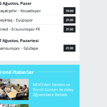
6 Ağustos, Pazar
aşakşehir - Kocaelispor
19:00
eşiktaş - Eyüpspor
21:30
med - Erzurumspor FK
21:30
7 Ağustos, Pazartesi
amsunspor - Göztepe
21:30
Trend Haberler
NEVÜ’den Tanıtım ve
Tercih Günleri ile Aday
Öğrencilere Destek