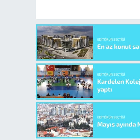
EDITÖRÜN SEÇTIĞI
En az konut sat
EDITÖRÜN SEÇTIĞI
Kardelen Kolej
yaptı
EDITÖRÜN SEÇTIĞI
Mayıs ayında N