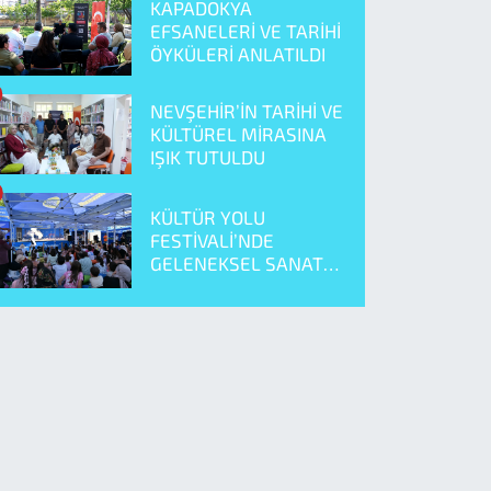
KAPADOKYA
EFSANELERİ VE TARİHİ
ÖYKÜLERİ ANLATILDI
NEVŞEHİR’İN TARİHİ VE
KÜLTÜREL MİRASINA
IŞIK TUTULDU
KÜLTÜR YOLU
FESTİVALİ’NDE
GELENEKSEL SANAT
ÖNE ÇIKTI