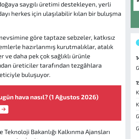
1
doğaya saygılı üretimi destekleyen, yerli
dayı herkes için ulaşılabilir kılan bir buluşma
mevsimine göre taptaze sebzeler, katkısız
emlerle hazırlanmış kurutmalıklar, atalık
 ve daha pek çok sağlıklı ürünle
1
dan üreticiler tarafından tezgâhlara
G
keticiyle buluşuyor.
1
K
ugün hava nasıl? (1 Ağustos 2026)
K
G
G
 Teknoloji Bakanlığı Kalkınma Ajansları