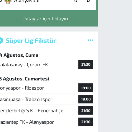
Alanyaspor
0
0
0
Detaylar için tıklayın
Süper Lig Fikstür
4 Ağustos, Cuma
alatasaray - Çorum FK
21:30
5 Ağustos, Cumartesi
onyaspor - Rizespor
19:00
asımpaşa - Trabzonspor
19:00
ençlerbirliği S.K. - Fenerbahçe
21:30
aziantep FK - Alanyaspor
21:30