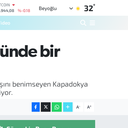
.944,08
%-0.18
°
32
Beyoğlu
OLAR
,7436
%0.18
URO
ideo
,2510
%0.32
ERLİN
,4811
%0.38
AM ALTIN
ünde bir
60.55
%0.03
ST100
.779
%-14
ayışını benimseyen Kapadokya
yor.
-
+
A
A