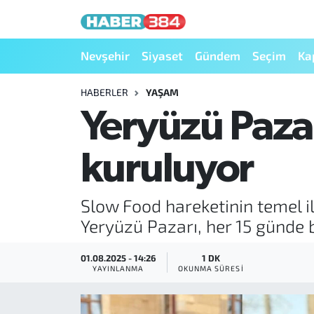
Nöbetçi Eczaneler
Nevşehir
Siyaset
Gündem
Seçim
Ka
Hava Durumu
HABERLER
YAŞAM
Yeryüzü Paza
Trafik Durumu
kuruluyor
Süper Lig Puan Durumu ve Fikstür
Tüm Manşetler
Slow Food hareketinin temel il
Yeryüzü Pazarı, her 15 günde
Son Dakika Haberleri
01.08.2025 - 14:26
1 DK
Haber Arşivi
YAYINLANMA
OKUNMA SÜRESI