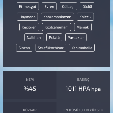
Etimesgut
Evren
Gölbaşı
Güdül
Haymana
Kahramankazan
Kalecik
Keçiören
Kızılcahamam
Mamak
Nallıhan
Polatlı
Pursaklar
Sincan
Şereflikoçhisar
Yenimahalle
NEM
BASINÇ
%45
1011 HPA
hpa
RÜZGAR
EN DÜŞÜK / EN YÜKSEK