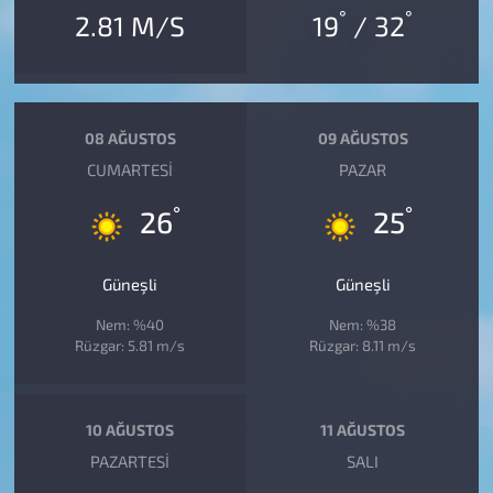
°
°
2.81 M/S
19
/ 32
08 AĞUSTOS
09 AĞUSTOS
CUMARTESI
PAZAR
°
°
26
25
Güneşli
Güneşli
Nem: %40
Nem: %38
Rüzgar: 5.81 m/s
Rüzgar: 8.11 m/s
10 AĞUSTOS
11 AĞUSTOS
PAZARTESI
SALI