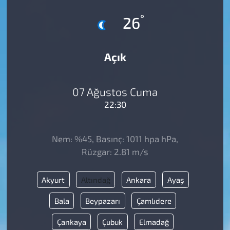
°
26
Açık
07 Ağustos Cuma
22:30
Nem: %45, Basınç: 1011 hpa hPa,
Rüzgar: 2.81 m/s
Akyurt
Altındağ
Ankara
Ayaş
Bala
Beypazarı
Çamlıdere
Çankaya
Çubuk
Elmadağ