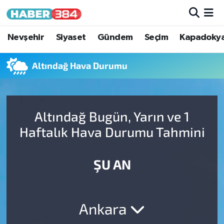
Nöbetçi Eczaneler
Nevşehir
Siyaset
Gündem
Seçim
Kapadoky
Hava Durumu
Altındağ Hava Durumu
Trafik Durumu
Altındağ Bugün, Yarın ve 1
Süper Lig Puan Durumu ve Fikstür
Haftalık Hava Durumu Tahmini
Tüm Manşetler
ŞU AN
Son Dakika Haberleri
Haber Arşivi
Ankara