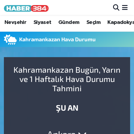
Nöbetçi Eczaneler
Nevşehir
Siyaset
Gündem
Seçim
Kapadoky
Hava Durumu
Kahramankazan Hava Durumu
Trafik Durumu
Kahramankazan Bugün, Yarın
Süper Lig Puan Durumu ve Fikstür
ve 1 Haftalık Hava Durumu
Tüm Manşetler
Tahmini
Son Dakika Haberleri
ŞU AN
Haber Arşivi
Ankara