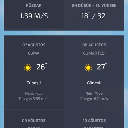
RÜZGAR
EN DÜŞÜK / EN YÜKSEK
°
°
1.39 M/S
18
/ 32
07 AĞUSTOS
08 AĞUSTOS
CUMA
CUMARTESI
°
°
26
27
Güneşli
Güneşli
Nem: %33
Nem: %36
Rüzgar: 5.89 m/s
Rüzgar: 6.11 m/s
09 AĞUSTOS
10 AĞUSTOS