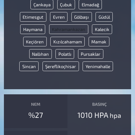
Çankaya
Çubuk
Elmadağ
Etimesgut
Evren
Gölbaşı
Güdül
Haymana
Kahramankazan
Kalecik
Keçiören
Kızılcahamam
Mamak
Nallıhan
Polatlı
Pursaklar
Sincan
Şereflikoçhisar
Yenimahalle
NEM
BASINÇ
%27
1010 HPA
hpa