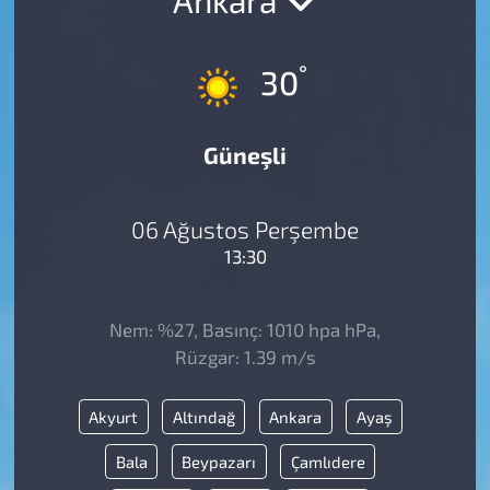
°
30
Güneşli
06 Ağustos Perşembe
13:30
Nem: %27, Basınç: 1010 hpa hPa,
Rüzgar: 1.39 m/s
Akyurt
Altındağ
Ankara
Ayaş
Bala
Beypazarı
Çamlıdere