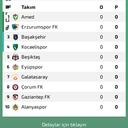
#
Takım
O
P
Amed
0
0
1
Erzurumspor FK
0
0
2
Başakşehir
0
0
3
Kocaelispor
0
0
4
Beşiktaş
0
0
5
Eyüpspor
0
0
6
Galatasaray
0
0
7
Çorum FK
0
0
8
Gaziantep FK
0
0
9
Alanyaspor
0
0
10
Detaylar için tıklayın