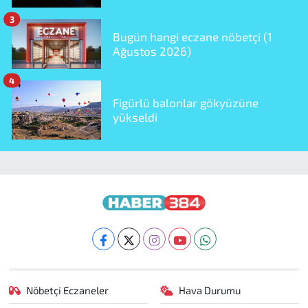
3
Bugün hangi eczane nöbetçi (1
Ağustos 2026)
4
Figürlü balonlar gökyüzüne
yükseldi
Nöbetçi Eczaneler
Hava Durumu