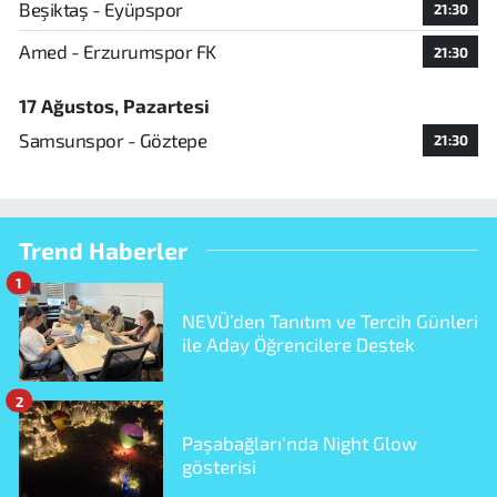
Beşiktaş - Eyüpspor
21:30
Amed - Erzurumspor FK
21:30
17 Ağustos, Pazartesi
Samsunspor - Göztepe
21:30
Trend Haberler
1
NEVÜ’den Tanıtım ve Tercih Günleri
ile Aday Öğrencilere Destek
2
Paşabağları'nda Night Glow
gösterisi