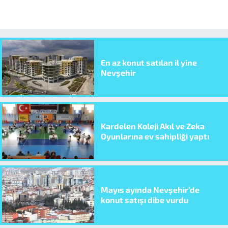
En az konut satılan il yine
Nevşehir
Kardelen Koleji Akıl ve Zeka
Oyunlarına ev sahipliği yaptı
Mayıs ayında Nevşehir’de
konut satışı dibe vurdu