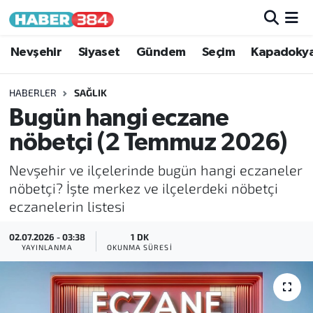
Nöbetçi Eczaneler
Nevşehir
Siyaset
Gündem
Seçim
Kapadoky
Hava Durumu
HABERLER
SAĞLIK
Bugün hangi eczane
Trafik Durumu
nöbetçi (2 Temmuz 2026)
Süper Lig Puan Durumu ve Fikstür
Nevşehir ve ilçelerinde bugün hangi eczaneler
nöbetçi? İşte merkez ve ilçelerdeki nöbetçi
Tüm Manşetler
eczanelerin listesi
Son Dakika Haberleri
02.07.2026 - 03:38
1 DK
YAYINLANMA
OKUNMA SÜRESI
Haber Arşivi