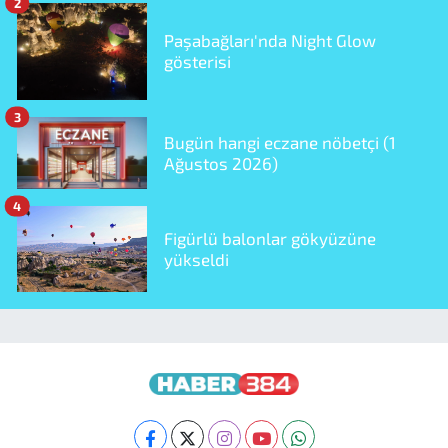
2
Paşabağları'nda Night Glow
gösterisi
3
Bugün hangi eczane nöbetçi (1
Ağustos 2026)
4
Figürlü balonlar gökyüzüne
yükseldi