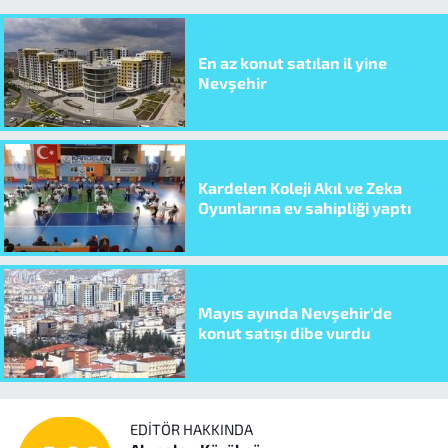
En az konut satılan il yine
Nevşehir
Kardelen Koleji Akıl ve Zeka
Oyunlarına ev sahipliği yaptı
Mayıs ayında Nevşehir’de
konut satışı dibe vurdu
EDITÖR HAKKINDA