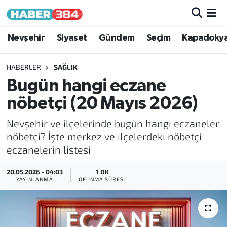
Nöbetçi Eczaneler
Nevşehir
Siyaset
Gündem
Seçim
Kapadoky
Hava Durumu
HABERLER
SAĞLIK
Bugün hangi eczane
Trafik Durumu
nöbetçi (20 Mayıs 2026)
Süper Lig Puan Durumu ve Fikstür
Nevşehir ve ilçelerinde bugün hangi eczaneler
nöbetçi? İşte merkez ve ilçelerdeki nöbetçi
Tüm Manşetler
eczanelerin listesi
Son Dakika Haberleri
20.05.2026 - 04:03
1 DK
YAYINLANMA
OKUNMA SÜRESI
Haber Arşivi