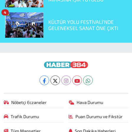
4
KÜLTÜR YOLU FESTİVALİ’NDE
GELENEKSEL SANAT ÖNE ÇIKTI
Nöbetçi Eczaneler
Hava Durumu
Trafik Durumu
Puan Durumu ve Fikstür
Tüm Manşetler
Son Dakika Haberleri