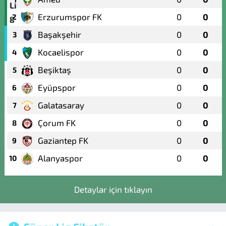
Erzurumspor FK
0
0
2
Başakşehir
0
0
3
Kocaelispor
0
0
4
Beşiktaş
0
0
5
Eyüpspor
0
0
6
Galatasaray
0
0
7
Çorum FK
0
0
8
Gaziantep FK
0
0
9
Alanyaspor
0
0
10
Detaylar için tıklayın