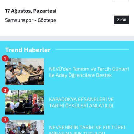
17 Ağustos, Pazartesi
Samsunspor - Göztepe
21:30
Trend Haberler
1
NEVÜ’den Tanıtım ve Tercih Günleri
ile Aday Öğrencilere Destek
2
KAPADOKYA EFSANELERİ VE
TARİHİ ÖYKÜLERİ ANLATILDI
3
NEVŞEHİR’İN TARİHİ VE KÜLTÜREL
MİRASINA IŞIK TUTULDU