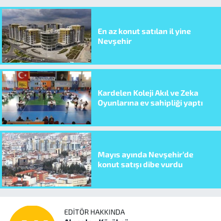
En az konut satılan il yine
Nevşehir
Kardelen Koleji Akıl ve Zeka
Oyunlarına ev sahipliği yaptı
Mayıs ayında Nevşehir’de
konut satışı dibe vurdu
EDITÖR HAKKINDA