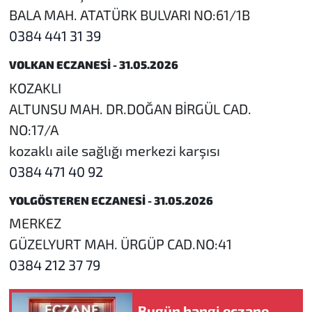
BALA MAH. ATATÜRK BULVARI NO:61/1B
0384 441 31 39
VOLKAN ECZANESİ - 31.05.2026
KOZAKLI
ALTUNSU MAH. DR.DOĞAN BİRGÜL CAD.
NO:17/A
kozaklı aile sağlığı merkezi karşısı
0384 471 40 92
YOLGÖSTEREN ECZANESİ - 31.05.2026
MERKEZ
GÜZELYURT MAH. ÜRGÜP CAD.NO:41
0384 212 37 79
Bugün hangi eczane