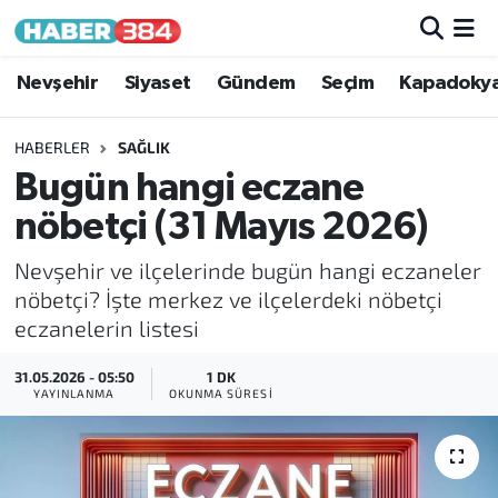
Nöbetçi Eczaneler
Nevşehir
Siyaset
Gündem
Seçim
Kapadoky
Hava Durumu
HABERLER
SAĞLIK
Bugün hangi eczane
Trafik Durumu
nöbetçi (31 Mayıs 2026)
Süper Lig Puan Durumu ve Fikstür
Nevşehir ve ilçelerinde bugün hangi eczaneler
nöbetçi? İşte merkez ve ilçelerdeki nöbetçi
Tüm Manşetler
eczanelerin listesi
Son Dakika Haberleri
31.05.2026 - 05:50
1 DK
YAYINLANMA
OKUNMA SÜRESI
Haber Arşivi