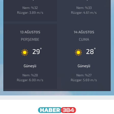
Nem: %32
Nem: %33
Rüzgar: 3.89 m/s
Rüzgar: 4.61 m/s
13 AĞUSTOS
14 AĞUSTOS
PERŞEMBE
CUMA
°
°
29
28
Güneşli
Güneşli
Nem: %28
Nem: %27
Rüzgar: 6.00 m/s
Rüzgar: 5.69 m/s