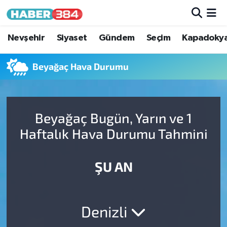
Nöbetçi Eczaneler
Nevşehir
Siyaset
Gündem
Seçim
Kapadoky
Hava Durumu
Beyağaç Hava Durumu
Trafik Durumu
Beyağaç Bugün, Yarın ve 1
Süper Lig Puan Durumu ve Fikstür
Haftalık Hava Durumu Tahmini
Tüm Manşetler
ŞU AN
Son Dakika Haberleri
Haber Arşivi
Denizli