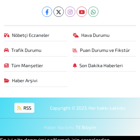
Nöbetçi Eczaneler
Hava Durumu
Trafik Durumu
Puan Durumu ve Fikstür
Tüm Manşetler
Son Dakika Haberleri
Haber Arşivi
RSS
Copyright © 2023. Her hakkı saklıdır.
Haber Yazılımı:
TE Bilişim
En iyi site deneyimi sağlamak için çerezlerden