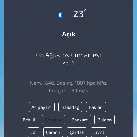
°
23
Açık
08 Ağustos Cumartesi
23:15
Nem: %46, Basınç: 1007 hpa hPa,
Rüzgar: 1.89 m/s
Acıpayam
Babadağ
Baklan
Bekilli
Beyağaç
Bozkurt
Buldan
Çal
Çameli
Çardak
Çivril