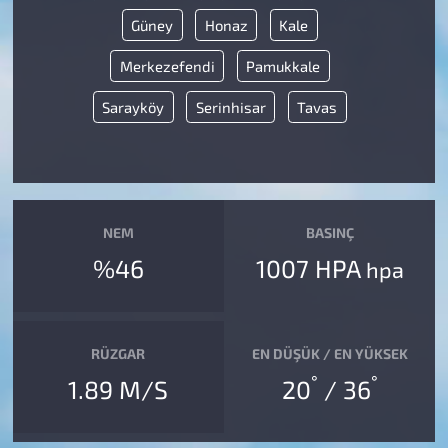
Güney
Honaz
Kale
Merkezefendi
Pamukkale
Sarayköy
Serinhisar
Tavas
NEM
BASINÇ
%46
1007 HPA
hpa
RÜZGAR
EN DÜŞÜK / EN YÜKSEK
°
°
1.89 M/S
20
/ 36