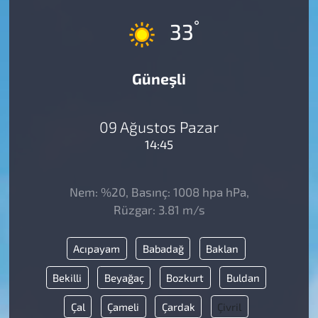
°
33
Güneşli
09 Ağustos Pazar
14:45
Nem: %20, Basınç: 1008 hpa hPa,
Rüzgar: 3.81 m/s
Acıpayam
Babadağ
Baklan
Bekilli
Beyağaç
Bozkurt
Buldan
Çal
Çameli
Çardak
Çivril