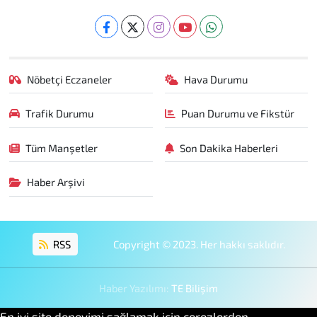
Nöbetçi Eczaneler
Hava Durumu
Trafik Durumu
Puan Durumu ve Fikstür
Tüm Manşetler
Son Dakika Haberleri
Haber Arşivi
RSS
Copyright © 2023. Her hakkı saklıdır.
Haber Yazılımı:
TE Bilişim
En iyi site deneyimi sağlamak için çerezlerden