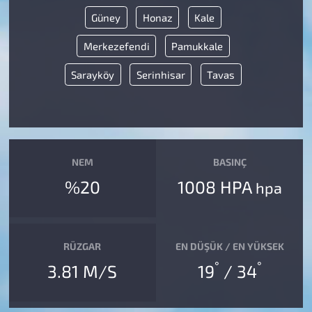
Güney
Honaz
Kale
Merkezefendi
Pamukkale
Sarayköy
Serinhisar
Tavas
NEM
BASINÇ
%20
1008 HPA
hpa
RÜZGAR
EN DÜŞÜK / EN YÜKSEK
°
°
3.81 M/S
19
/ 34