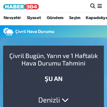
Nöbetçi Eczaneler
Nevşehir
Siyaset
Gündem
Seçim
Kapadoky
Hava Durumu
Çivril Hava Durumu
Trafik Durumu
Çivril Bugün, Yarın ve 1 Haftalık
Süper Lig Puan Durumu ve Fikstür
Hava Durumu Tahmini
Tüm Manşetler
ŞU AN
Son Dakika Haberleri
Haber Arşivi
Denizli