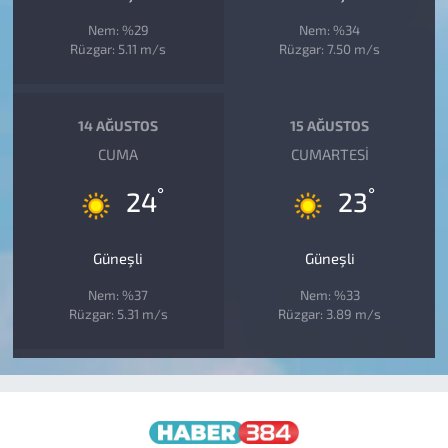
Nem: %29
Nem: %34
Rüzgar: 5.11 m/s
Rüzgar: 7.50 m/s
14 AĞUSTOS
15 AĞUSTOS
CUMA
CUMARTESI
°
°
24
23
Güneşli
Güneşli
Nem: %37
Nem: %33
Rüzgar: 5.31 m/s
Rüzgar: 3.89 m/s