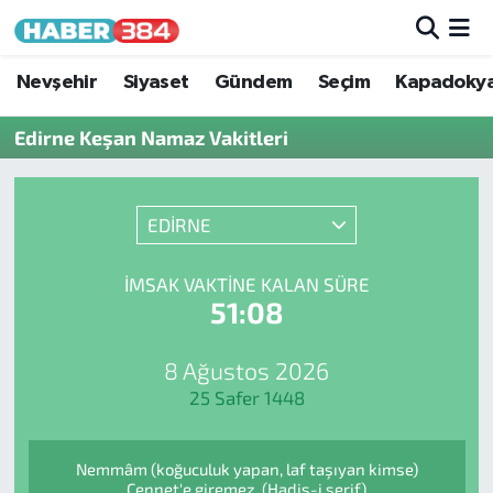
Nöbetçi Eczaneler
Nevşehir
Siyaset
Gündem
Seçim
Kapadoky
Edirne Keşan Namaz Vakitleri
Hava Durumu
Trafik Durumu
EDİRNE
Süper Lig Puan Durumu ve Fikstür
İMSAK VAKTINE KALAN SÜRE
51:08
Tüm Manşetler
Son Dakika Haberleri
8 Ağustos 2026
25 Safer 1448
Haber Arşivi
Nemmâm (koğuculuk yapan, laf taşıyan kimse)
Cennet'e giremez. (Hadis-i şerif)