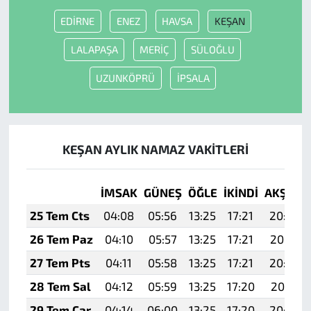
EDİRNE
ENEZ
HAVSA
KEŞAN
LALAPAŞA
MERİÇ
SÜLOĞLU
UZUNKÖPRÜ
İPSALA
KEŞAN AYLIK NAMAZ VAKITLERI
İMSAK
GÜNEŞ
ÖĞLE
İKINDI
AKŞAM
25 Tem Cts
04:08
05:56
13:25
17:21
20:44
26 Tem Paz
04:10
05:57
13:25
17:21
20:43
27 Tem Pts
04:11
05:58
13:25
17:21
20:42
28 Tem Sal
04:12
05:59
13:25
17:20
20:41
29 Tem Çar
04:14
06:00
13:25
17:20
20:40