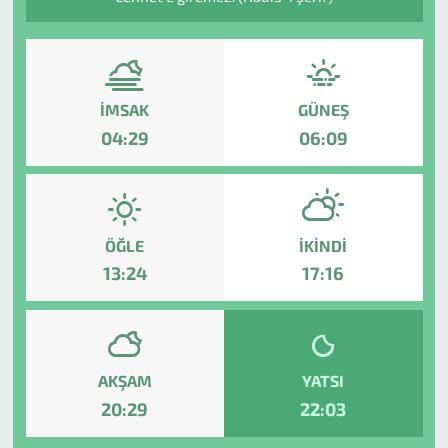
İMSAK
GÜNEŞ
04:29
06:09
ÖĞLE
İKINDI
13:24
17:16
AKŞAM
YATSI
20:29
22:03