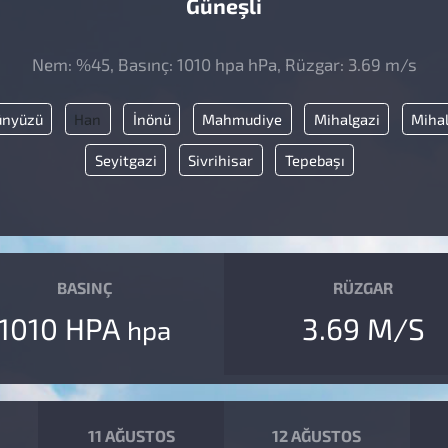
Güneşli
Nem: %45, Basınç: 1010 hpa hPa, Rüzgar: 3.69 m/s
ünyüzü
Han
İnönü
Mahmudiye
Mihalgazi
Mihal
Seyitgazi
Sivrihisar
Tepebaşı
BASINÇ
RÜZGAR
1010 HPA
3.69 M/S
hpa
11 AĞUSTOS
12 AĞUSTOS