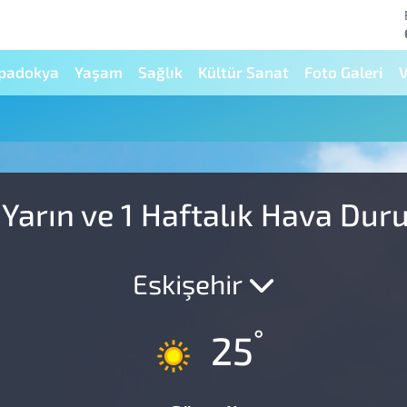
padokya
Yaşam
Sağlık
Kültür Sanat
Foto Galeri
V
Yarın ve 1 Haftalık Hava Du
Eskişehir
°
25