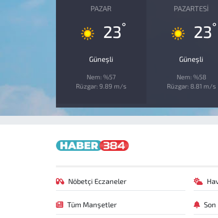
PAZAR
PAZARTESI
°
°
23
23
Güneşli
Güneşli
Nem: %57
Nem: %58
Rüzgar: 9.89 m/s
Rüzgar: 8.81 m/s
Nöbetçi Eczaneler
Ha
Tüm Manşetler
Son 