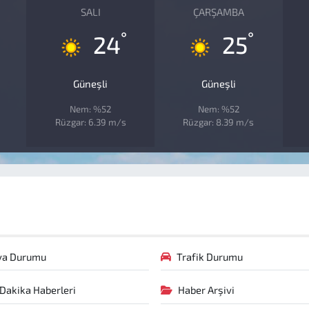
SALI
ÇARŞAMBA
°
°
24
25
Güneşli
Güneşli
Nem: %52
Nem: %52
Rüzgar: 6.39 m/s
Rüzgar: 8.39 m/s
va Durumu
Trafik Durumu
Dakika Haberleri
Haber Arşivi