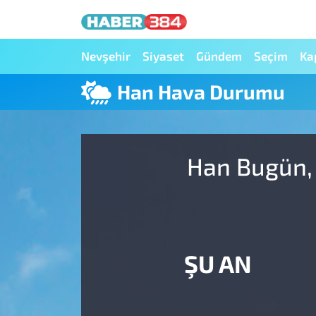
Nöbetçi Eczaneler
Nevşehir
Siyaset
Gündem
Seçim
Ka
Han Hava Durumu
Hava Durumu
Trafik Durumu
Han Bugün, 
Süper Lig Puan Durumu ve Fikstür
Tüm Manşetler
Son Dakika Haberleri
ŞU AN
Haber Arşivi