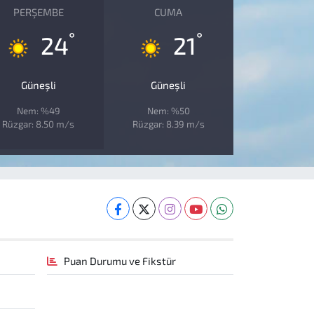
PERŞEMBE
CUMA
°
°
24
21
Güneşli
Güneşli
Nem: %49
Nem: %50
Rüzgar: 8.50 m/s
Rüzgar: 8.39 m/s
Puan Durumu ve Fikstür