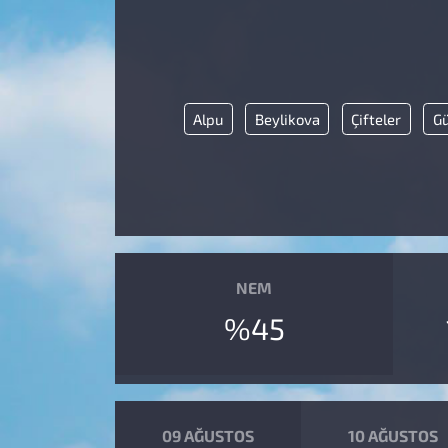
Alpu
Beylikova
Çifteler
G
NEM
%45
09 AĞUSTOS
10 AĞUSTOS