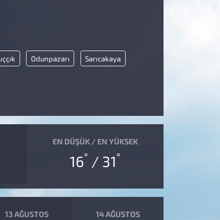
ıççık
Odunpazarı
Sarıcakaya
EN DÜŞÜK / EN YÜKSEK
°
°
16
/ 31
13 AĞUSTOS
14 AĞUSTOS