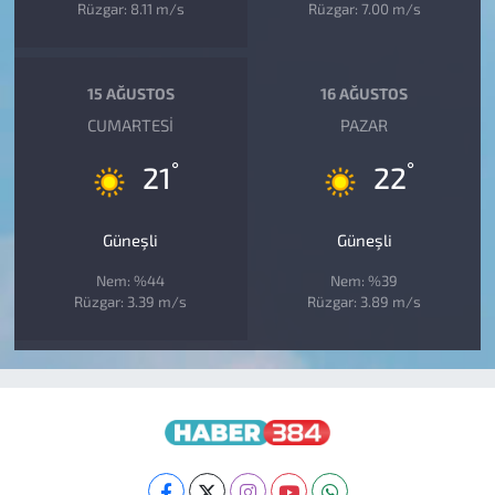
Rüzgar: 8.11 m/s
Rüzgar: 7.00 m/s
15 AĞUSTOS
16 AĞUSTOS
CUMARTESI
PAZAR
°
°
21
22
Güneşli
Güneşli
Nem: %44
Nem: %39
Rüzgar: 3.39 m/s
Rüzgar: 3.89 m/s