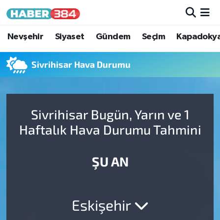
Nöbetçi Eczaneler
Nevşehir
Siyaset
Gündem
Seçim
Kapadoky
Hava Durumu
Sivrihisar Hava Durumu
Trafik Durumu
Sivrihisar Bugün, Yarın ve 1
Süper Lig Puan Durumu ve Fikstür
Haftalık Hava Durumu Tahmini
Tüm Manşetler
ŞU AN
Son Dakika Haberleri
Haber Arşivi
Eskişehir