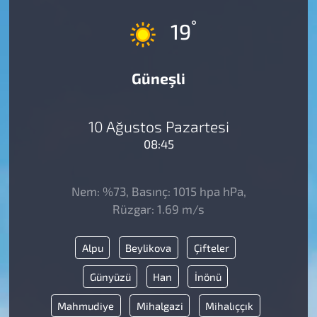
°
19
Güneşli
10 Ağustos Pazartesi
08:45
Nem: %73, Basınç: 1015 hpa hPa,
Rüzgar: 1.69 m/s
Alpu
Beylikova
Çifteler
Günyüzü
Han
İnönü
Mahmudiye
Mihalgazi
Mihalıççık