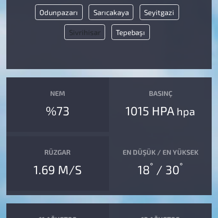
Odunpazarı
Sarıcakaya
Seyitgazi
Sivrihisar
Tepebaşı
NEM
BASINÇ
%73
1015 HPA
hpa
RÜZGAR
EN DÜŞÜK / EN YÜKSEK
°
°
1.69 M/S
18
/ 30