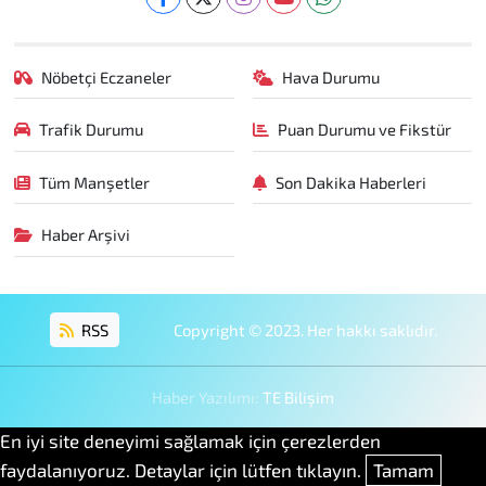
Nöbetçi Eczaneler
Hava Durumu
Trafik Durumu
Puan Durumu ve Fikstür
Tüm Manşetler
Son Dakika Haberleri
Haber Arşivi
RSS
Copyright © 2023. Her hakkı saklıdır.
Haber Yazılımı:
TE Bilişim
En iyi site deneyimi sağlamak için çerezlerden
faydalanıyoruz. Detaylar için lütfen tıklayın.
Tamam