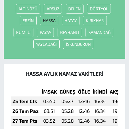
ALTINÖZÜ
ARSUZ
BELEN
DÖRTYOL
ERZİN
HASSA
HATAY
KIRIKHAN
KUMLU
PAYAS
REYHANLI
SAMANDAĞ
YAYLADAĞI
İSKENDERUN
HASSA AYLIK NAMAZ VAKITLERI
İMSAK
GÜNEŞ
ÖĞLE
İKINDI
AKŞAM
25 Tem Cts
03:50
05:27
12:46
16:34
19:54
26 Tem Paz
03:51
05:28
12:46
16:34
19:53
27 Tem Pts
03:52
05:28
12:46
16:34
19:53