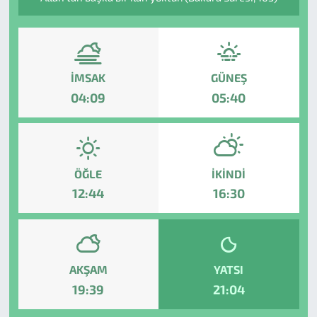
İMSAK
GÜNEŞ
04:09
05:40
ÖĞLE
İKINDI
12:44
16:30
AKŞAM
YATSI
19:39
21:04