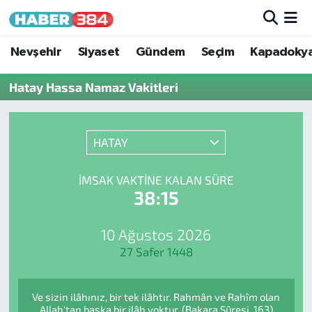
Nöbetçi Eczaneler
Nevşehir
Siyaset
Gündem
Seçim
Kapadoky
Hatay Hassa Namaz Vakitleri
Hava Durumu
Trafik Durumu
HATAY
Süper Lig Puan Durumu ve Fikstür
İMSAK VAKTINE KALAN SÜRE
38:15
Tüm Manşetler
Son Dakika Haberleri
10 Ağustos 2026
27 Safer 1448
Haber Arşivi
Ve sizin ilâhınız, bir tek ilâhtır. Rahmân ve Rahîm olan
Allah'tan başka bir ilâh yoktur. (Bakara Sûresi, 163)